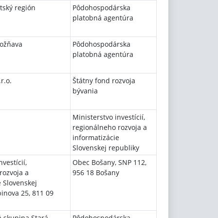
tský región
Pôdohospodárska
platobná agentúra
ožňava
Pôdohospodárska
platobná agentúra
r.o.
Štátny fond rozvoja
bývania
Ministerstvo investícií,
regionálneho rozvoja a
informatizácie
Slovenskej republiky
vestícií,
Obec Bošany, SNP 112,
rozvoja a
956 18 Bošany
e Slovenskej
binova 25, 811 09
 skupina Stará
Pôdohospodárska