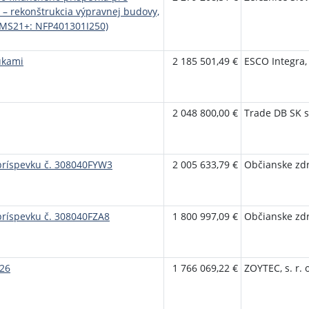
a – rekonštrukcia výpravnej budovy,
TMS21+: NFP401301I250)
ukami
2 185 501,49 €
ESCO Integra, s
2 048 800,00 €
Trade DB SK s.
príspevku č. 308040FYW3
2 005 633,79 €
Občianske zd
príspevku č. 308040FZA8
1 800 997,09 €
Občianske zdr
026
1 766 069,22 €
ZOYTEC, s. r. o