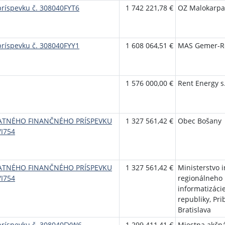
príspevku č. 308040FYT6
1 742 221,78 €
OZ Malokarpa
príspevku č. 308040FYY1
1 608 064,51 €
MAS Gemer-R
1 576 000,00 €
Rent Energy s.
ATNÉHO FINANČNÉHO PRÍSPEVKU
1 327 561,42 €
Obec Bošany
/I754
ATNÉHO FINANČNÉHO PRÍSPEVKU
1 327 561,42 €
Ministerstvo in
/I754
regionálneho 
informatizáci
republiky, Pri
Bratislava
príspevku č. 308040FYW6
1 299 411,41 €
Miestna akčná