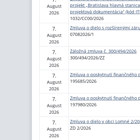
projekt „Bratislava hlavná stanic
August
projektová dokumentácia“ (kód I
2026
1032/CC00/2026
Zmluva o dielo s rozšírenými zár
7.
07082026/1
August
2026
Záložná zmluva č. 300/494/2026
7.
300/494/2026/ZZ
August
2026
Zmluva o poskytnutí finančného 
7.
195685/2026
August
2026
Zmluva o poskytnutí finančného 
7.
197980/2026
August
2026
Zmluva o dielo v obci Lomné 2/2
7.
ZD 2/2026
August
2026