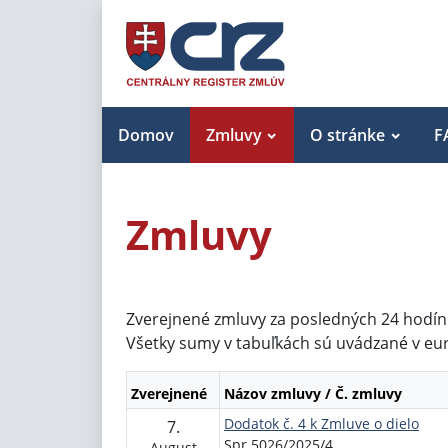
Domov
Zmluvy
O stránke
F
Zmluvy
Zverejnené zmluvy za posledných 24 hodín
Všetky sumy v tabuľkách sú uvádzané v eu
Zverejnené
Názov zmluvy / Č. zmluvy
Dodatok č. 4 k Zmluve o dielo
7.
Spr 5026/2025/4
August