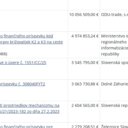
10 056 509,00 €
ODU-trade, s.r
o finančného príspevku kód
4 974 853,24 €
Ministerstvo in
avy križovatiek K2 a K3 na ceste
regionálneho 
informatizáci
ORR)
republiky
ve o úvere č. 1551/CC/25
3 545 795,00 €
Slovenská spor
príspevku č. 308040FYT2
3 063 730,88 €
Dolné Záhorie
utí prostriedkov mechanizmu na
2 604 565,00 €
Slovenská rep
S/21/2023-182 zo dňa 27.2.2023
o finančného príspevku pre
2 279 208,51 €
Železnice Slo