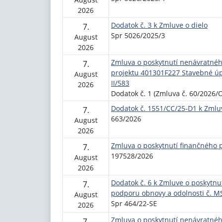
2026
Dodatok č. 3 k Zmluve o dielo
7.
Spr 5026/2025/3
August
2026
Zmluva o poskytnutí nenávratnéh
7.
projektu 401301F227 Stavebné úpr
August
II/583
2026
Dodatok č. 1 (Zmluva č. 60/2026/
Dodatok č. 1551/CC/25-D1 k Zmlu
7.
663/2026
August
2026
Zmluva o poskytnutí finančného 
7.
197528/2026
August
2026
Dodatok č. 6 k Zmluve o poskytn
7.
podporu obnovy a odolnosti č. M
August
Spr 464/22-SE
2026
Zmluva o poskytnutí nenávratnéh
7.