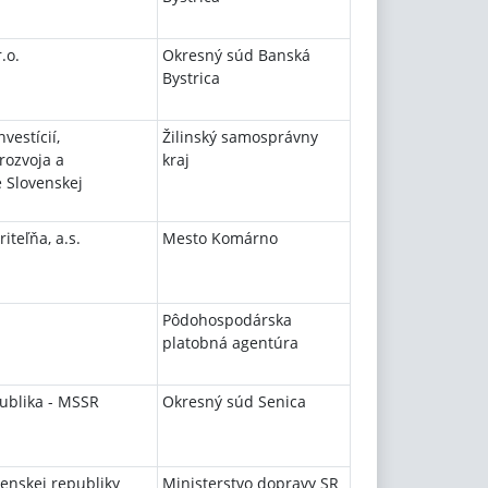
.o.
Okresný súd Banská
Bystrica
vestícií,
Žilinský samosprávny
rozvoja a
kraj
e Slovenskej
iteľňa, a.s.
Mesto Komárno
Pôdohospodárska
platobná agentúra
ublika - MSSR
Okresný súd Senica
venskej republiky
Ministerstvo dopravy SR