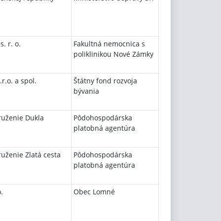
. r. o.
Fakultná nemocnica s
poliklinikou Nové Zámky
r.o. a spol.
Štátny fond rozvoja
bývania
ruženie Dukla
Pôdohospodárska
platobná agentúra
uženie Zlatá cesta
Pôdohospodárska
platobná agentúra
.
Obec Lomné