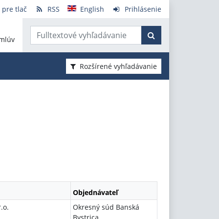
 pre tlač
RSS
English
Prihlásenie
mlúv
Rozšírené vyhľadávanie
Objednávateľ
.o.
Okresný súd Banská
Bystrica