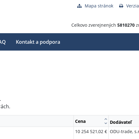
Mapa stránok
Verzia
Celkovo zverejnených
5810270
z
AQ
Kontakt a podpora
.
rách.
Cena
Dodávateľ
10 254 521,02 €
ODU-trade, s.r