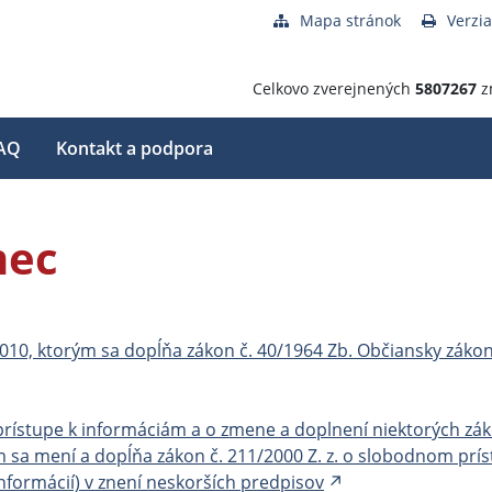
Mapa stránok
Verzia
Celkovo zverejnených
5807267
z
AQ
Kontakt a podpora
mec
 2010, ktorým sa dopĺňa zákon č. 40/1964 Zb. Občiansky záko
 prístupe k informáciám a o zmene a doplnení niektorých zá
ým sa mení a dopĺňa zákon č. 211/2000 Z. z. o slobodnom pr
nformácií) v znení neskorších predpisov