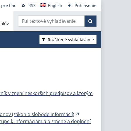
 pre tlač
RSS
English
Prihlásenie
mlúv
Rozšírené vyhľadávanie
nník v znení neskorších predpisov a ktorým
konov (zákon o slobode informácií)
ístupe k informáciám a o zmene a doplnení