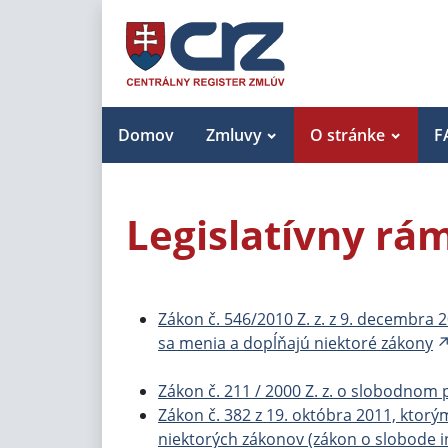
Domov
Zmluvy
O stránke
F
Legislatívny rá
Zákon č. 546/2010 Z. z. z 9. decembra
sa menia a dopĺňajú niektoré zákony
Zákon č. 211 / 2000 Z. z. o slobodnom
Zákon č. 382 z 19. októbra 2011, ktor
niektorých zákonov (zákon o slobode i