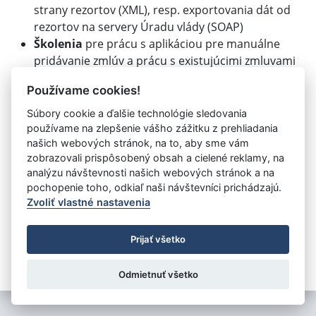
strany rezortov (XML), resp. exportovania dát od
rezortov na servery Úradu vlády (SOAP)
Školenia
pre prácu s aplikáciou pre manuálne
pridávanie zmlúv a prácu s existujúcimi zmluvami
Iné
technologické, týkajúce sa IT
Používame cookies!
Príslušným odborom je
Odbor informatiky a
Súbory cookie a ďalšie technológie sledovania
elektronických služieb
používame na zlepšenie vášho zážitku z prehliadania
crz-techsupport@vlada.gov.sk
našich webových stránok, na to, aby sme vám
zobrazovali prispôsobený obsah a cielené reklamy, na
analýzu návštevnosti našich webových stránok a na
pochopenie toho, odkiaľ naši návštevníci prichádzajú.
©
Úrad vlády SR
- Všetky práva vyhradené
Zvoliť vlastné nastavenia
Prehlásenie o prístupnosti
Zmluvy do 31.12.2010
Nastavenia cookies
Prijať všetko
Tvorba stránok
: Aglo Solutions
Redakčný systém
: SysCom
Odmietnuť všetko