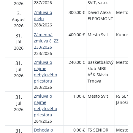
287/2026
SVIT, s.r.o.
2026
Zmluva o
300,00 €
Dávid Alexa -
Mesto Sv
3.
dielo
ELPROMONT
August
288/2026
2026
Zámenná
400,00 €
Mesto Svit
Kubus M
31.
zmluva č. ZZ
Júl
233/2026
2026
233/2026
Zmluva o
240,00 €
Basketbalový
Mesto Sv
31.
nájme
klub MBK
Júl
nebytového
AŠK Slávia
2026
priestoru
Trnava
283/2026
Zmluva o
1,00 €
Mesto Svit
FS SENI
31.
nájme
Jánošík S
Júl
nebytového
2026
priestoru
284/2026
Dohoda o
0,00 €
FS SENIOR
Mesto Sv
31.