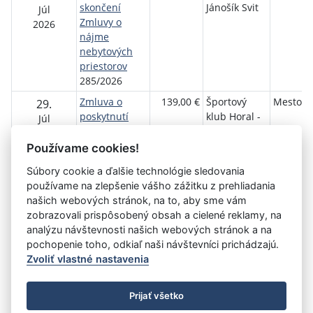
skončení
Jánošík Svit
Júl
Zmluvy o
2026
nájme
nebytových
priestorov
285/2026
Zmluva o
139,00 €
Športový
Mesto Sv
29.
poskytnutí
klub Horal -
Júl
dotácie
ALTO
2026
278/2026
Slovakia
Používame cookies!
Súbory cookie a ďalšie technológie sledovania
používame na zlepšenie vášho zážitku z prehliadania
Aktuálna
1
2
3
4
5
6
7
8
9
10
11
našich webových stránok, na to, aby sme vám
stránka
zobrazovali prispôsobený obsah a cielené reklamy, na
»
1
analýzu návštevnosti našich webových stránok a na
pochopenie toho, odkiaľ naši návštevníci prichádzajú.
Zvoliť vlastné nastavenia
©
Úrad vlády SR
- Všetky práva vyhradené
Prijať všetko
Prehlásenie o prístupnosti
Zmluvy do 31.12.2010
Nastavenia cookies