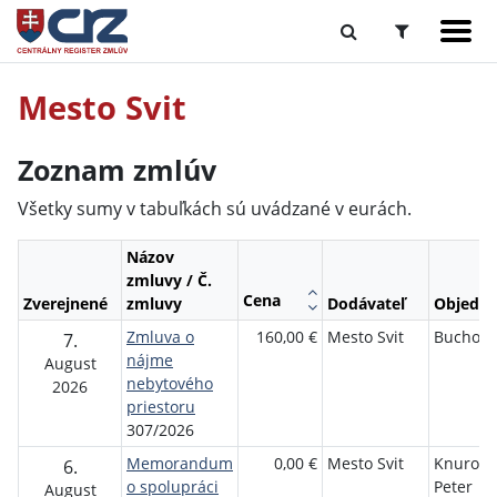
Mesto Svit
Zoznam zmlúv
Všetky sumy v tabuľkách sú uvádzané v eurách.
Názov
zmluvy / Č.
Cena
Zverejnené
zmluvy
Dodávateľ
Objedná
Zmluva o
160,00 €
Mesto Svit
Buchová
7.
nájme
August
nebytového
2026
priestoru
307/2026
Memorandum
0,00 €
Mesto Svit
Knurovs
6.
o spolupráci
Peter
August