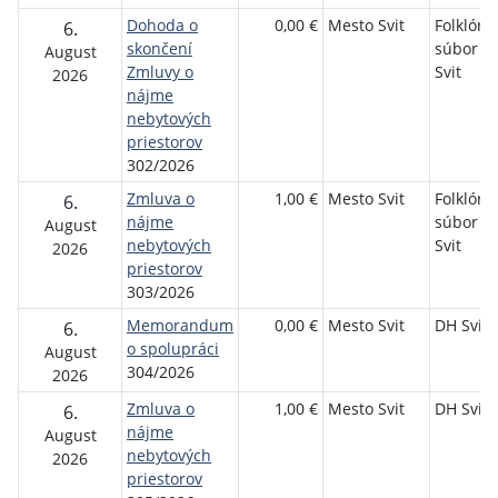
Dohoda o
0,00 €
Mesto Svit
Folklórn
6.
skončení
súbor Já
August
Zmluvy o
Svit
2026
nájme
nebytových
priestorov
302/2026
Zmluva o
1,00 €
Mesto Svit
Folklórn
6.
nájme
súbor Já
August
nebytových
Svit
2026
priestorov
303/2026
Memorandum
0,00 €
Mesto Svit
DH Sviť
6.
o spolupráci
August
304/2026
2026
Zmluva o
1,00 €
Mesto Svit
DH Sviť
6.
nájme
August
nebytových
2026
priestorov