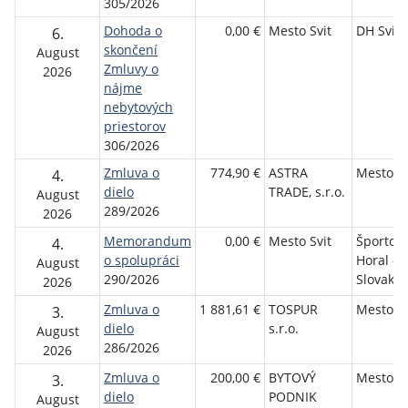
305/2026
Dohoda o
0,00 €
Mesto Svit
DH Sviť
6.
skončení
August
Zmluvy o
2026
nájme
nebytových
priestorov
306/2026
Zmluva o
774,90 €
ASTRA
Mesto Sv
4.
dielo
TRADE, s.r.o.
August
289/2026
2026
Memorandum
0,00 €
Mesto Svit
Športový
4.
o spolupráci
Horal - 
August
290/2026
Slovakia
2026
Zmluva o
1 881,61 €
TOSPUR
Mesto Sv
3.
dielo
s.r.o.
August
286/2026
2026
Zmluva o
200,00 €
BYTOVÝ
Mesto Sv
3.
dielo
PODNIK
August