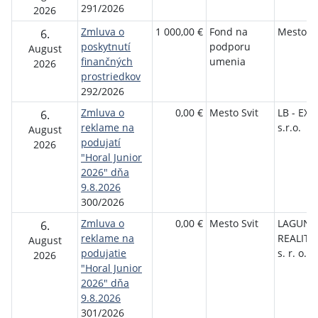
291/2026
2026
Zmluva o
1 000,00 €
Fond na
Mesto Sv
6.
poskytnutí
podporu
August
finančných
umenia
2026
prostriedkov
292/2026
Zmluva o
0,00 €
Mesto Svit
LB - EX
6.
reklame na
s.r.o.
August
podujatí
2026
"Horal Junior
2026" dňa
9.8.2026
300/2026
Zmluva o
0,00 €
Mesto Svit
LAGUNA
6.
reklame na
REALITY
August
podujatie
s. r. o.
2026
"Horal Junior
2026" dňa
9.8.2026
301/2026