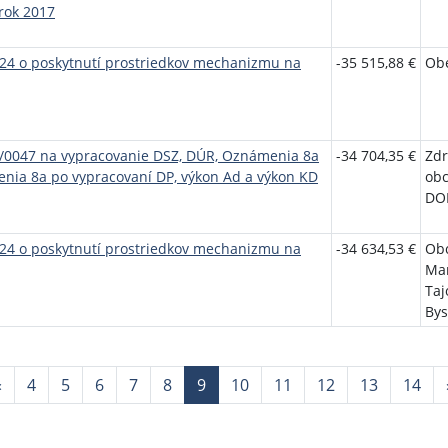
 rok 2017
024 o poskytnutí prostriedkov mechanizmu na
-35 515,88 €
Ob
9/0047 na vypracovanie DSZ, DÚR, Oznámenia 8a
-34 704,35 €
Zdr
nia 8a po vypracovaní DP, výkon Ad a výkon KD
obc
DOP
024 o poskytnutí prostriedkov mechanizmu na
-34 634,53 €
Ob
Mar
Taj
Bys
Aktuálna
«
4
5
6
7
8
9
10
11
12
13
14
stránka
9