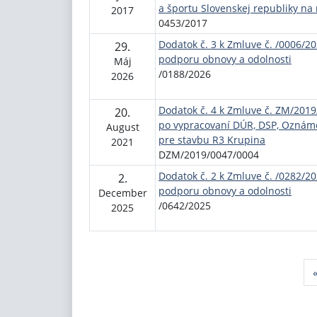
a športu Slovenskej republiky na
2017
0453/2017
Dodatok č. 3 k Zmluve č. /0006/2
29.
podporu obnovy a odolnosti
Máj
/0188/2026
2026
Dodatok č. 4 k Zmluve č. ZM/201
20.
po vypracovaní DÚR, DSP, Oznáme
August
pre stavbu R3 Krupina
2021
DZM/2019/0047/0004
Dodatok č. 2 k Zmluve č. /0282/2
2.
podporu obnovy a odolnosti
December
/0642/2025
2025