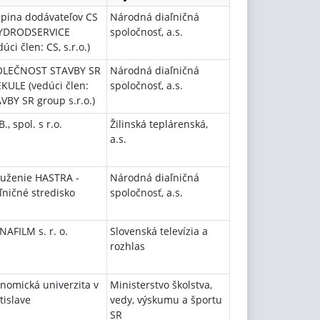
pina dodávateľov CS
Národná diaľničná
HYDRODSERVICE
spoločnosť, a.s.
dúci člen: CS, s.r.o.)
OLEČNOST STAVBY SR
Národná diaľničná
EKULE (vedúci člen:
spoločnosť, a.s.
VBY SR group s.r.o.)
B., spol. s r.o.
Žilinská teplárenská,
a.s.
uženie HASTRA -
Národná diaľničná
ľničné stredisko
spoločnosť, a.s.
NAFILM s. r. o.
Slovenská televízia a
rozhlas
nomická univerzita v
Ministerstvo školstva,
tislave
vedy, výskumu a športu
SR