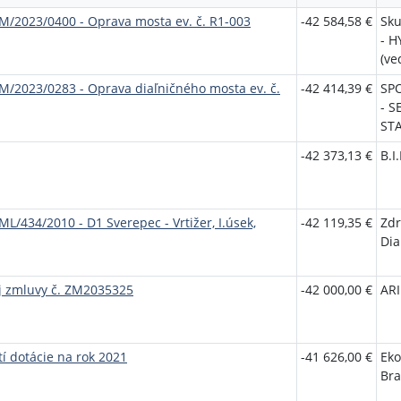
 ZM/2023/0400 - Oprava mosta ev. č. R1-003
-42 584,58 €
Sku
- 
(ve
 ZM/2023/0283 - Oprava diaľničného mosta ev. č.
-42 414,39 €
SP
- S
STA
-42 373,13 €
B.I.
ML/434/2010 - D1 Sverepec - Vrtižer, I.úsek,
-42 119,35 €
Zdr
Dia
 zmluvy č. ZM2035325
-42 000,00 €
ARI
í dotácie na rok 2021
-41 626,00 €
Eko
Bra