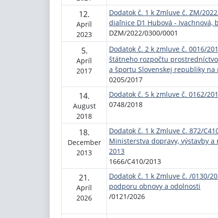
Dodatok č. 1 k Zmluve č. ZM/2022
12.
diaľnice D1 Hubová - Ivachnová, b
Apríl
DZM/2022/0300/0001
2023
Dodatok č. 2 k zmluve č. 0016/20
5.
štátneho rozpočtu prostredníctvo
Apríl
a športu Slovenskej republiky na
2017
0205/2017
Dodatok č. 5 k zmluve č. 0162/20
14.
0748/2018
August
2018
Dodatok č. 1 k Zmluve č. 872/C410
18.
Ministerstva dopravy, výstavby a 
December
2013
2013
1666/C410/2013
Dodatok č. 1 k Zmluve č. /0130/2
21.
podporu obnovy a odolnosti
Apríl
/0121/2026
2026