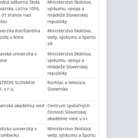
edná odborná škola
Ministerstvo školstva,
várska, Lúčna 1055,
výskumu, vývoja a
 01 Vranov nad
mládeže Slovenskej
ľou
republiky
verzita Konštantína
Ministerstvo školstva,
ozofa v Nitre
vedy, výskumu a športu
SR
avská univerzita v
Ministerstvo školstva,
ave
výskumu, vývoja a
mládeže Slovenskej
republiky
NTRON SLOVAKIA
Rozhlas a televízia
. s r.o.
Slovenska
venská akadémia vied
Centrum spoločných
činností Slovenskej
akadémie vied, v.v.i.
olícka univerzita v
Ministerstvo školstva,
žomberku
vedy, výskumu a športu