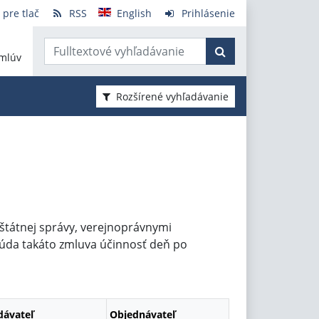
 pre tlač
RSS
English
Prihlásenie
mlúv
Rozšírené vyhľadávanie
štátnej správy, verejnoprávnymi
da takáto zmluva účinnosť deň po
dávateľ
Objednávateľ