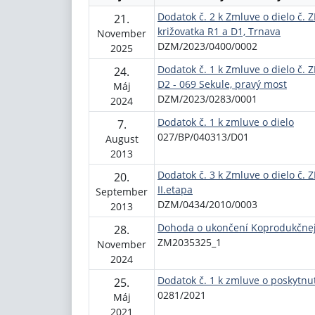
Dodatok č. 2 k Zmluve o dielo č.
21.
križovatka R1 a D1, Trnava
November
DZM/2023/0400/0002
2025
Dodatok č. 1 k Zmluve o dielo č.
24.
D2 - 069 Sekule, pravý most
Máj
DZM/2023/0283/0001
2024
Dodatok č. 1 k zmluve o dielo
7.
027/BP/040313/D01
August
2013
Dodatok č. 3 k Zmluve o dielo č. Z
20.
II.etapa
September
DZM/0434/2010/0003
2013
Dohoda o ukončení Koprodukčnej
28.
ZM2035325_1
November
2024
Dodatok č. 1 k zmluve o poskytnut
25.
0281/2021
Máj
2021