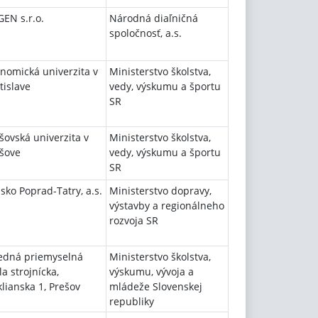
GEN s.r.o.
Národná diaľničná
spoločnosť, a.s.
nomická univerzita v
Ministerstvo školstva,
tislave
vedy, výskumu a športu
SR
šovská univerzita v
Ministerstvo školstva,
šove
vedy, výskumu a športu
SR
isko Poprad-Tatry, a.s.
Ministerstvo dopravy,
výstavby a regionálneho
rozvoja SR
edná priemyselná
Ministerstvo školstva,
la strojnícka,
výskumu, vývoja a
lianska 1, Prešov
mládeže Slovenskej
republiky