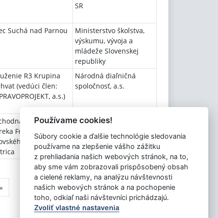
SR
ec Suchá nad Parnou
Ministerstvo školstva,
výskumu, vývoja a
mládeže Slovenskej
republiky
uženie R3 Krupina
Národná diaľničná
hvat (vedúci člen:
spoločnosť, a.s.
RAVOPROJEKT, a.s.)
Používame cookies!
chodná akadémia
Ministerstvo školstva,
eka Frauwirtha,
výskumu, vývoja a
Súbory cookie a ďalšie technológie sledovania
ovského 25, Banská
mládeže Slovenskej
používame na zlepšenie vášho zážitku
trica
republiky
z prehliadania našich webových stránok, na to,
aby sme vám zobrazovali prispôsobený obsah
a cielené reklamy, na analýzu návštevnosti
»
našich webových stránok a na pochopenie
toho, odkiaľ naši návštevníci prichádzajú.
Zvoliť vlastné nastavenia