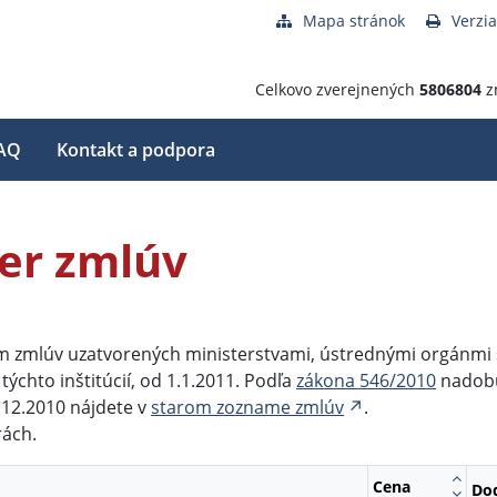
Mapa stránok
Verzia
Celkovo zverejnených
5806804
z
AQ
Kontakt a podpora
ter zmlúv
om zmlúv uzatvorených ministerstvami, ústrednými orgánmi 
ýchto inštitúcií, od 1.1.2011. Podľa
zákona 546/2010
nadobú
.12.2010 nájdete v
starom zozname zmlúv
.
rách.
Cena
Do