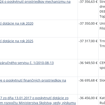
024 o poskytnutí prostriedkov mechanizmu na
-37 356,63 €
Str
dre
093
Top
í dotácie na rok 2020
-37 350,00 €
Uni
Fil
í dotácie na rok 2025
-37 317,00 €
Trn
Trn
záručného servisu č. 1/2010-08-13
-36 949,50 €
CE
spol
e o poskytnutí finančných prostriedkov na
-36 695,68 €
Slo
17 zo dňa 13.01.2017 o poskytnutí dotácie zo
-36 456,00 €
Kat
m rozpočtu Ministerstva školstva, vedy, výskumu
Ru