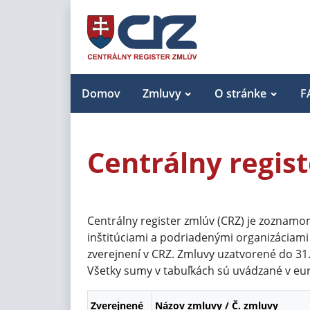
Domov
Zmluvy
O stránke
F
Centrálny regis
Centrálny register zmlúv (CRZ) je zoznam
inštitúciami a podriadenými organizáciami t
zverejnení v CRZ. Zmluvy uzatvorené do 31
Všetky sumy v tabuľkách sú uvádzané v eu
Zverejnené
Názov zmluvy / Č. zmluvy