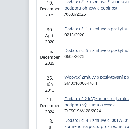
Dodatok č. 3 k Zmluve č. /0003/2
19.
podporu obnovy a odolnosti
December
/0689/2025
2025
Dodatok č. 1 k zmluve o poskytnut
30.
0215/2020
Apríl
2020
Dodatok č. 5 k zmluve o poskytnut
15.
0608/2025
December
2025
Výpoveď Zmluvy o poskytovaní po
25.
SM0010006476_1
Jún
2013
Dodatok č.2 k Výkonnostnej zmluv
11.
podporu výskumu a vývoja
December
Z/CSČ-SAV-28/2024
2024
Dodatok č. 4 k zmluve č. 0017/20
18.
štátneho rozpočtu prostredníctvo
Júl