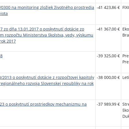
/0300 na monitoring zložiek životného prostredia
-41 423,86 €
FIX
iota
17 zo dňa 13.01.2017 o poskytnutí dotácie zo
-41 367,00 €
Eko
m rozpočtu Ministerstva školstva, vedy, výskumu
Bra
 rok 2017
18
-39 325,00 €
Pre
Pre
/2013 o poskytnutí dotácie z rozpočtovej kapitoly
-38 000,00 €
Let
regionálneho rozvoja Slovenskej republiky na rok
023 o poskytnutí prostriedkov mechanizmu na
-37 989,99 €
Str
ško
Duk