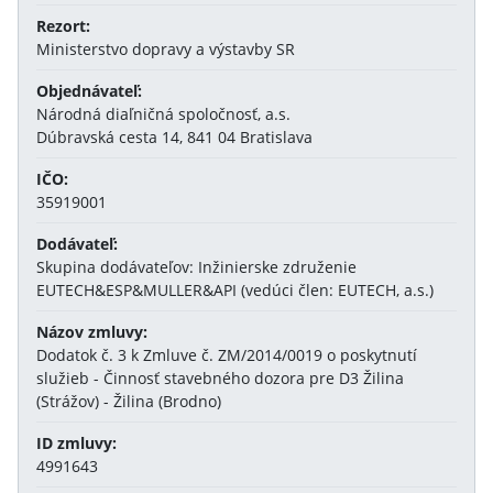
Rezort:
Ministerstvo dopravy a výstavby SR
Objednávateľ:
Národná diaľničná spoločnosť, a.s.
Dúbravská cesta 14, 841 04 Bratislava
IČO:
35919001
Dodávateľ:
Skupina dodávateľov: Inžinierske združenie
EUTECH&ESP&MULLER&API (vedúci člen: EUTECH, a.s.)
Názov zmluvy:
Dodatok č. 3 k Zmluve č. ZM/2014/0019 o poskytnutí
služieb - Činnosť stavebného dozora pre D3 Žilina
(Strážov) - Žilina (Brodno)
ID zmluvy:
4991643