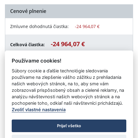
Cenové plnenie
Zmluvne dohodnutá čiastka:
-24 964,07 €
-24 964,07 €
Celková čiastka:
Používame cookies!
Súbory cookie a ďalšie technológie sledovania
Návrat späť
používame na zlepšenie vášho zážitku z prehliadania
našich webových stránok, na to, aby sme vám
zobrazovali prispôsobený obsah a cielené reklamy, na
analýzu návštevnosti našich webových stránok a na
Vystavil:
Národná diaľničná spoločnosť, a.s.
pochopenie toho, odkiaľ naši návštevníci prichádzajú.
Zvoliť vlastné nastavenia
©
Úrad vlády SR
- Všetky práva vyhradené
Prijať všetko
Prehlásenie o prístupnosti
Zmluvy do 31.12.2010
Nastavenia cookies