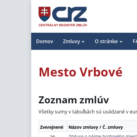
Domov
Zmluvy
O stránke
F
Mesto Vrbové
Zoznam zmlúv
Všetky sumy v tabuľkách sú uvádzané v eu
Zverejnené
Názov zmluvy / Č. zmluvy
Zmluva o nájme hrobového mies