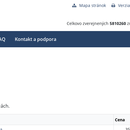
Mapa stránok
Verzia
Celkovo zverejnených
5810260
z
AQ
Kontakt a podpora
rách.
Cena
ta
35