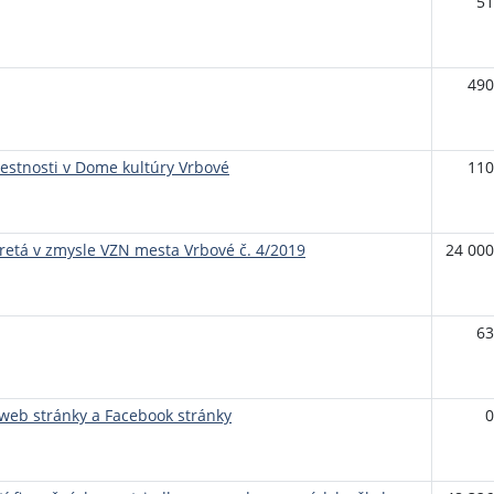
51
490
stnosti v Dome kultúry Vrbové
110
retá v zmysle VZN mesta Vrbové č. 4/2019
24 000
63
 web stránky a Facebook stránky
0