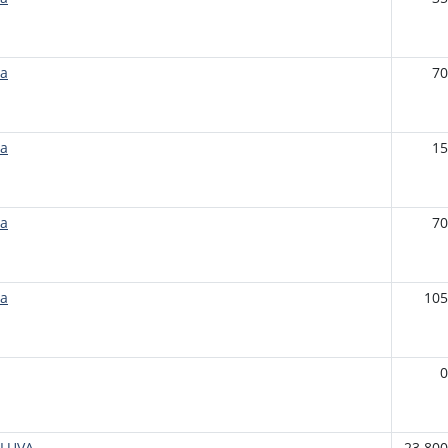
ta
70
ta
15
ta
70
ta
105
0
MLUVA
23 800