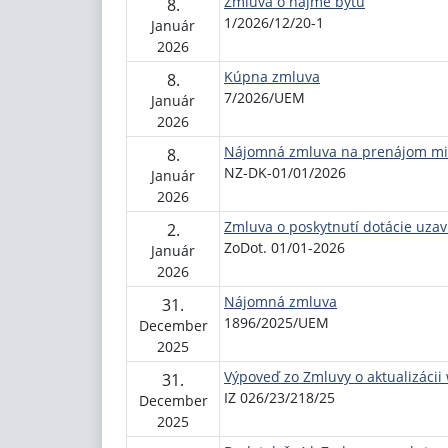
Zmluva o nájme bytu
8.
1/2026/12/20-1
Január
2026
Kúpna zmluva
8.
7/2026/UEM
Január
2026
Nájomná zmluva na prenájom mie
8.
NZ-DK-01/01/2026
Január
2026
Zmluva o poskytnutí dotácie uzav
2.
ZoDot. 01/01-2026
Január
2026
Nájomná zmluva
31.
1896/2025/UEM
December
2025
Výpoveď zo Zmluvy o aktualizácii
31.
IZ 026/23/218/25
December
2025