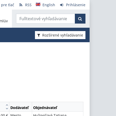
 pre tlač
RSS
English
Prihlásenie
mlúv
Rozšírené vyhľadávanie
Dodávateľ
Objednávateľ
,00 €
Mesto
Hužovičová Tatiana