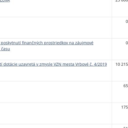
0
 poskytnutí finančných prostriedkov na záujmové
0
o času
tí dotácie uzavretá v zmysle VZN mesta Vrbové č. 4/2019
10 215
65
175