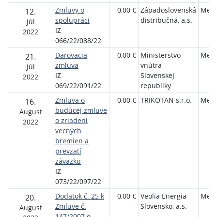
Zmluvy o
0,00 €
Západoslovenská
Mest
12.
spolupráci
distribučná, a.s.
Júl
IZ
2022
066/22/088/22
Darovacia
0,00 €
Ministerstvo
Mest
21.
zmluva
vnútra
Júl
IZ
Slovenskej
2022
069/22/091/22
republiky
Zmluva o
0,00 €
TRIKOTAN s.r.o.
Mest
16.
budúcej zmluve
August
o zriadení
2022
vecných
bremien a
prevzatí
záväzku
IZ
073/22/097/22
Dodatok č. 25 k
0,00 €
Veolia Energia
Mest
20.
Zmluve č.
Slovensko, a.s.
August
147/2007 o