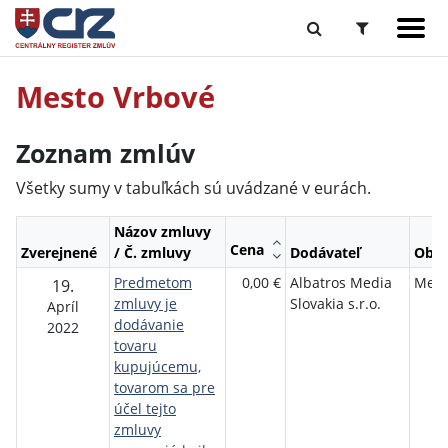
Mesto Vrbové
Zoznam zmlúv
Všetky sumy v tabuľkách sú uvádzané v eurách.
Názov zmluvy
Cena
Zverejnené
/ Č. zmluvy
Dodávateľ
Obje
Predmetom
0,00 €
Albatros Media
Mest
19.
zmluvy je
Slovakia s.r.o.
Apríl
dodávanie
2022
tovaru
kupujúcemu,
tovarom sa pre
účel tejto
zmluvy