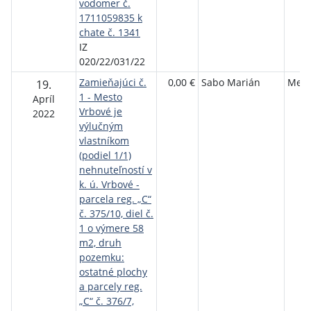
vodomer č.
1711059835 k
chate č. 1341
IZ
020/22/031/22
Zamieňajúci č.
0,00 €
Sabo Marián
Mest
19.
1 - Mesto
Apríl
Vrbové je
2022
výlučným
vlastníkom
(podiel 1/1)
nehnuteľností v
k. ú. Vrbové -
parcela reg. „C“
č. 375/10, diel č.
1 o výmere 58
m2, druh
pozemku:
ostatné plochy
a parcely reg.
„C“ č. 376/7,