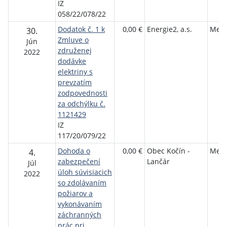
IZ
058/22/078/22
Dodatok č. 1 k
0,00 €
Energie2, a.s.
Mest
30.
Zmluve o
Jún
združenej
2022
dodávke
elektriny s
prevzatím
zodpovednosti
za odchýlku č.
1121429
IZ
117/20/079/22
Dohoda o
0,00 €
Obec Kočín -
Mest
4.
zabezpečení
Lančár
Júl
úloh súvisiacich
2022
so zdolávaním
požiarov a
vykonávaním
záchranných
prác pri