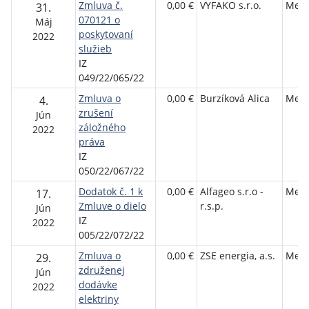
Zmluva č.
0,00 €
VYFAKO s.r.o.
Mest
31.
070121 o
Máj
poskytovaní
2022
služieb
IZ
049/22/065/22
Zmluva o
0,00 €
Burzíková Alica
Mest
4.
zrušení
Jún
záložného
2022
práva
IZ
050/22/067/22
Dodatok č. 1 k
0,00 €
Alfageo s.r.o -
Mest
17.
Zmluve o dielo
r.s.p.
Jún
IZ
2022
005/22/072/22
Zmluva o
0,00 €
ZSE energia, a.s.
Mest
29.
združenej
Jún
dodávke
2022
elektriny