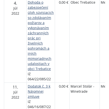
Dohoda o
0,00 €
Obec Trebatice
Mest
4.
zabezpečení
Júl
úloh súvisiacich
2022
so zdolávaním
požiarov a
vykonávaním
záchranných
prác pri
živelných
pohromách a
iných
mimoriadnych
udalostiach v
obci Trebatice
IZ
064/22/085/22
Dodatok č. 3 k
0,00 €
Marcel Stolár -
Mest
11.
Nájomnej
Winetrade
Júl
zmluve
2022
IZ
046/16/087/22