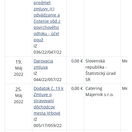
predmet
zmluvy: (c)
odvádzanie a
čistenie vôd z
povrchového
odtoku - účel
použ
IZ
036/22/047/22
Darovacia
0,00 €
Slovenská
Mest
19.
zmluva
republika -
Máj
IZ
Štatistický úrad
2022
044/22/057/22
SR
Dodatok č. 19 k
0,00 €
Catering
Mest
25.
Zmluve o
Majerník s.r.o.
Máj
stravovaní
2022
dôchodcov
mesta Vrbové
IZ
005/17/059/22