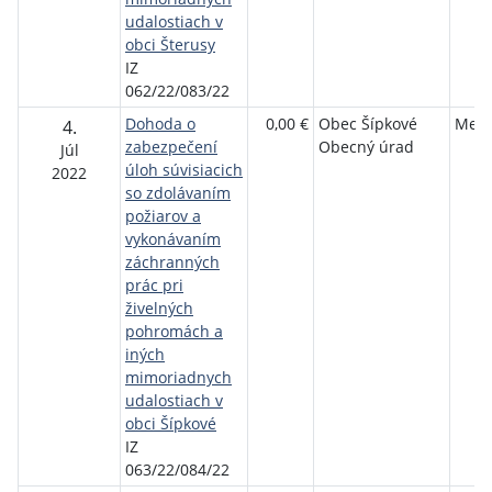
udalostiach v
obci Šterusy
IZ
062/22/083/22
Dohoda o
0,00 €
Obec Šípkové
Mest
4.
zabezpečení
Obecný úrad
Júl
úloh súvisiacich
2022
so zdolávaním
požiarov a
vykonávaním
záchranných
prác pri
živelných
pohromách a
iných
mimoriadnych
udalostiach v
obci Šípkové
IZ
063/22/084/22