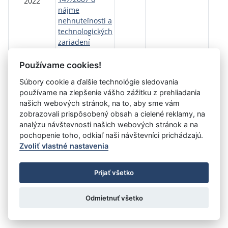
2022
nájme
nehnuteľnosti a
technologických
zariadení
IZ
161/17/098/22
Používame cookies!
Súbory cookie a ďalšie technológie sledovania
používame na zlepšenie vášho zážitku z prehliadania
Aktuálna
1
2
3
4
5
6
7
8
9
10
11
našich webových stránok, na to, aby sme vám
stránka
zobrazovali prispôsobený obsah a cielené reklamy, na
»
1
analýzu návštevnosti našich webových stránok a na
pochopenie toho, odkiaľ naši návštevníci prichádzajú.
Zvoliť vlastné nastavenia
©
Úrad vlády SR
- Všetky práva vyhradené
Prijať všetko
Prehlásenie o prístupnosti
Zmluvy do 31.12.2010
Nastavenia cookies
Odmietnuť všetko
Tvorba stránok
: Aglo Solutions
Redakčný systém
: SysCom