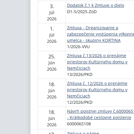
Dodatok č.1 k Zmluve o dielo
3.
D1-5/2025-ZoD
Júl
2026
Zmluva - Organizovanie a
1.
zabezpečenie vystúpenia výkonn
Júl
umelca - skupiny KORTINA
2026
1/2026-VVU
Zmluva č.13/2026 o prenájme
25.
priestorov Kultúrneho domu v
Jún
Nemčiciach
2026
13/2026/PKD
Zmluva č. 12/2026 o prenájme
18.
priestorov Kultúrneho domu v
Jún
Nemčiciach
2026
12/2026/PKD
Návrh poistnej zmluvy č.6000065
18.
- Krátkodobé cestovné poistenie
Jún
6000065108
2026
Zmluva o nájme