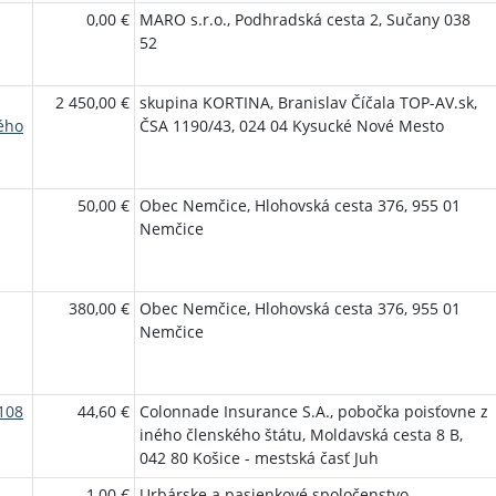
0,00 €
MARO s.r.o., Podhradská cesta 2, Sučany 038
52
2 450,00 €
skupina KORTINA, Branislav Číčala TOP-AV.sk,
ého
ČSA 1190/43, 024 04 Kysucké Nové Mesto
50,00 €
Obec Nemčice, Hlohovská cesta 376, 955 01
Nemčice
380,00 €
Obec Nemčice, Hlohovská cesta 376, 955 01
Nemčice
108
44,60 €
Colonnade Insurance S.A., pobočka poisťovne z
iného členského štátu, Moldavská cesta 8 B,
042 80 Košice - mestská časť Juh
1,00 €
Urbárske a pasienkové spoločenstvo,