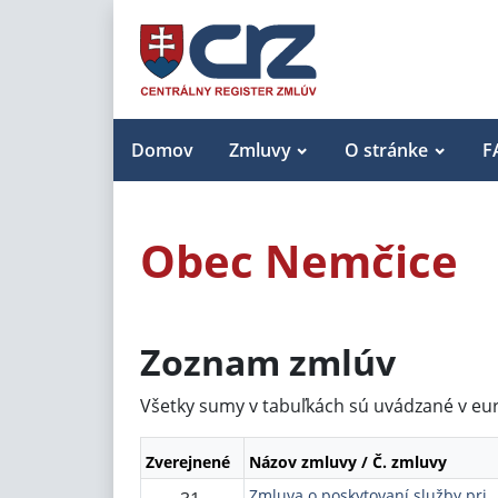
Domov
Zmluvy
O stránke
F
Obec Nemčice
Zoznam zmlúv
Všetky sumy v tabuľkách sú uvádzané v eu
Zverejnené
Názov zmluvy / Č. zmluvy
Zmluva o poskytovaní služby pri