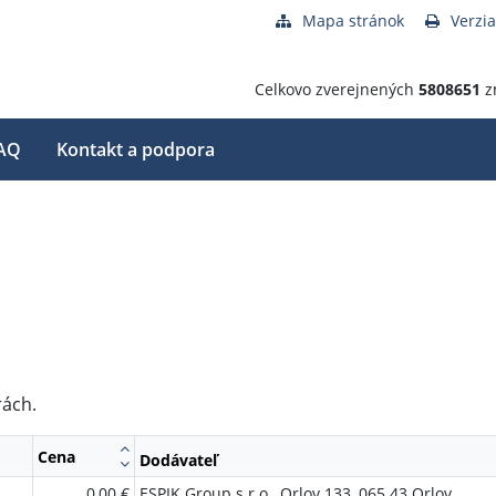
Mapa stránok
Verzia
Celkovo zverejnených
5808651
z
AQ
Kontakt a podpora
rách.
Cena
Dodávateľ
0,00 €
ESPIK Group s.r.o., Orlov 133, 065 43 Orlov