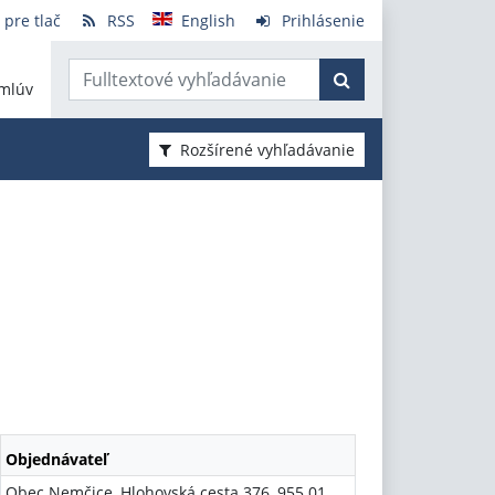
 pre tlač
RSS
English
Prihlásenie
mlúv
Rozšírené vyhľadávanie
Objednávateľ
Obec Nemčice, Hlohovská cesta 376, 955 01