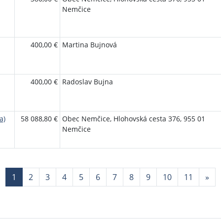
Nemčice
400,00 €
Martina Bujnová
400,00 €
Radoslav Bujna
a)
58 088,80 €
Obec Nemčice, Hlohovská cesta 376, 955 01
Nemčice
Aktuálna
1
2
3
4
5
6
7
8
9
10
11
»
stránka
1