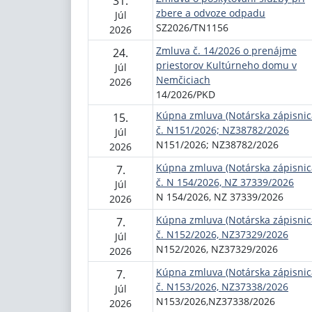
31.
zbere a odvoze odpadu
Júl
SZ2026/TN1156
2026
Zmluva č. 14/2026 o prenájme
24.
priestorov Kultúrneho domu v
Júl
Nemčiciach
2026
14/2026/PKD
Kúpna zmluva (Notárska zápisnic
15.
č. N151/2026; NZ38782/2026
Júl
N151/2026; NZ38782/2026
2026
Kúpna zmluva (Notárska zápisnic
7.
č. N 154/2026, NZ 37339/2026
Júl
N 154/2026, NZ 37339/2026
2026
Kúpna zmluva (Notárska zápisnic
7.
č. N152/2026, NZ37329/2026
Júl
N152/2026, NZ37329/2026
2026
Kúpna zmluva (Notárska zápisnic
7.
č. N153/2026, NZ37338/2026
Júl
N153/2026,NZ37338/2026
2026