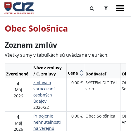
Obec Sološnica
Zoznam zmlúv
Všetky sumy v tabuľkách sú uvádzané v eurách.
Názov zmluvy
Cena
Zverejnené
/ Č. zmluvy
Dodávateľ
Obje
zmluva o
0,00 €
SYSTEM-DIGITAL
Obe
4.
spracovaní
s.r.o.
Solo
Máj
osobných
2026
údajov
2026/22
Pripojenie
0,00 €
Obec Sološnica
OLŠ
4.
nehnuteľnosti
Ann
Máj
na verejnú
2026