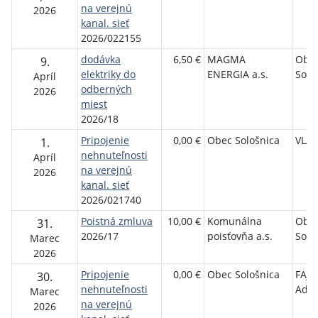
na verejnú
2026
kanal. sieť
2026/022155
dodávka
6,50 €
MAGMA
Obe
9.
elektriky do
ENERGIA a.s.
Solo
Apríl
odberných
2026
miest
2026/18
Pripojenie
0,00 €
Obec Sološnica
VLÁČ
1.
nehnuteľnosti
Apríl
na verejnú
2026
kanal. sieť
2026/021740
Poistná zmluva
10,00 €
Komunálna
Obe
31.
2026/17
poisťovňa a.s.
Solo
Marec
2026
Pripojenie
0,00 €
Obec Sološnica
FAJ
30.
nehnuteľnosti
Adel
Marec
na verejnú
2026