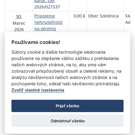
kanal. sieť
2026/021537
Pripojenie
0,00 €
Obec Sološnica
FAJ
30.
nehnuteľnosti
Adel
Marec
na verejnú
2026
kanal. sieť
2026/0216
Používame cookies!
Súbory cookie a ďalšie technológie sledovania
používame na zlepšenie vášho zážitku z prehliadania
Aktuálna
«
1
2
3
4
5
6
7
8
9
10
našich webových stránok, na to, aby sme vám
stránka
zobrazovali prispôsobený obsah a cielené reklamy, na
11
»
3
analýzu návštevnosti našich webových stránok a na
pochopenie toho, odkiaľ naši návštevníci prichádzajú.
Zvoliť vlastné nastavenia
©
Úrad vlády SR
- Všetky práva vyhradené
Prijať všetko
Prehlásenie o prístupnosti
Zmluvy do 31.12.2010
Nastavenia cookies
Odmietnuť všetko
Tvorba stránok
: Aglo Solutions
Redakčný systém
: SysCom