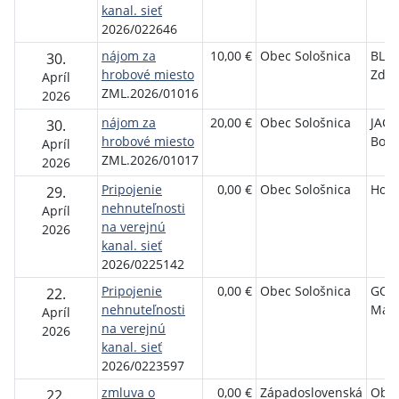
kanal. sieť
2026/022646
nájom za
10,00 €
Obec Sološnica
BLE
30.
hrobové miesto
Zde
Apríl
ZML.2026/01016
2026
nájom za
20,00 €
Obec Sološnica
JAC
30.
hrobové miesto
Bože
Apríl
ZML.2026/01017
2026
Pripojenie
0,00 €
Obec Sološnica
Honí
29.
nehnuteľnosti
Apríl
na verejnú
2026
kanal. sieť
2026/0225142
Pripojenie
0,00 €
Obec Sološnica
GOM
22.
nehnuteľnosti
Mari
Apríl
na verejnú
2026
kanal. sieť
2026/0223597
zmluva o
0,00 €
Západoslovenská
Obe
22.