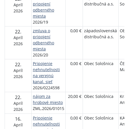
pripojení
distribučná a.s.
Solo
Apríl
odberného
2026
miesta
2026/19
zmluva o
0,00 €
západoslovenská
Obe
22.
pripojení
distribučná a.s.
Solo
Apríl
odberného
2026
miesta
2026/20
Pripojenie
0,00 €
Obec Sološnica
ČER
22.
nehnuteľnosti
Mart
Apríl
na verejnú
2026
kanal. sieť
2026/0224598
nájom za
20,00 €
Obec Sološnica
Král
22.
hrobové miesto
And
Apríl
ZML.2026/01015
2026
Pripojenie
0,00 €
Obec Sološnica
KAZ
16.
nehnuteľnosti
Andr
Apríl