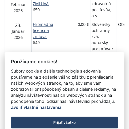
ZMLUVA
zdravotná
Február
650
poisťovňa,
2026
a.s.
Hromadná
0,00 €
Slovenský
Obec
23.
licenčná
ochranný
Január
zmluva
zväz
2026
649
autorský
pre práva k
hudobným
dielam
Používame cookies!
Súbory cookie a ďalšie technológie sledovania
používame na zlepšenie vášho zážitku z prehliadania
Aktuálna
1
2
3
4
5
6
7
8
9
10
11
našich webových stránok, na to, aby sme vám
stránka
zobrazovali prispôsobený obsah a cielené reklamy, na
»
1
analýzu návštevnosti našich webových stránok a na
pochopenie toho, odkiaľ naši návštevníci prichádzajú.
Zvoliť vlastné nastavenia
©
Úrad vlády SR
- Všetky práva vyhradené
Prijať všetko
Prehlásenie o prístupnosti
Zmluvy do 31.12.2010