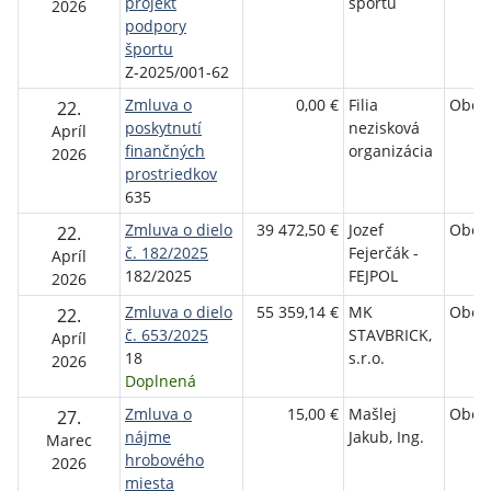
projekt
športu
2026
podpory
športu
Z-2025/001-62
Zmluva o
0,00 €
Filia
Obec
22.
poskytnutí
nezisková
Apríl
finančných
organizácia
2026
prostriedkov
635
Zmluva o dielo
39 472,50 €
Jozef
Obec
22.
č. 182/2025
Fejerčák -
Apríl
182/2025
FEJPOL
2026
Zmluva o dielo
55 359,14 €
MK
Obec
22.
č. 653/2025
STAVBRICK,
Apríl
18
s.r.o.
2026
Doplnená
Zmluva o
15,00 €
Mašlej
Obec
27.
nájme
Jakub, Ing.
Marec
hrobového
2026
miesta