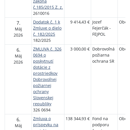
zákona
č.185/2015 Z. z.
2610016
Dodatok č. 1 k
9 414,43 €
Jozef
Obec
7.
Zmluve o dielo
Fejerčák -
Máj
č. 182/2025
FEJPOL
2026
182/2025
ZMLUVA č. 326
3 000,00 €
Dobrovoľná
Obec
6.
0694 o
požiarna
Máj
poskytnutí
ochrana SR
2026
dotácie z
prostriedkov
Dobrovoľnej
požiarnej
ochrany
Slovenskej
republiky
326 0694
Zmluva o
138 344,93 €
Fond na
Obec
6.
príspevku na
podporu
Máj