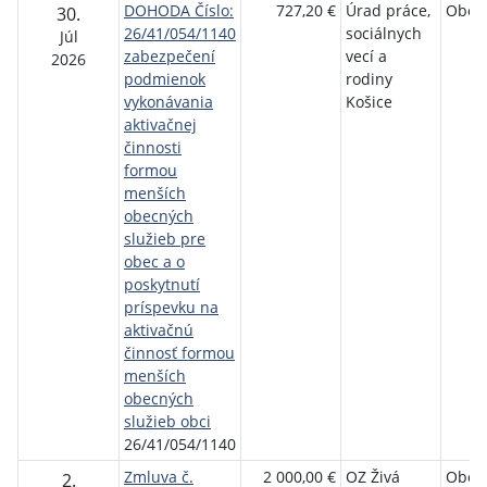
DOHODA Číslo:
727,20 €
Úrad práce,
Obec
30.
26/41/054/1140
sociálnych
Júl
zabezpečení
vecí a
2026
podmienok
rodiny
vykonávania
Košice
aktivačnej
činnosti
formou
menších
obecných
služieb pre
obec a o
poskytnutí
príspevku na
aktivačnú
činnosť formou
menších
obecných
služieb obci
26/41/054/1140
Zmluva č.
2 000,00 €
OZ Živá
Obec
2.