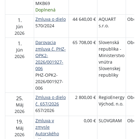
MKB69
Doplnená
Zmluva o dielo
44 640,00 €
AQUART
Obec
1.
570/2024
s.r.o.
Jún
2026
Darovacia
65 708,00 €
Slovenská
Obec
1.
zmluva č. PHZ-
republika -
Jún
OPK2-
Ministerstvo
2026
2026/001927-
vnútra
006
Slovenskej
PHZ-OPK2-
republiky
2026/001927-
006
Zmluva o dielo
2 800,00 €
RegioEnergy
Obec
25.
č. 657/2026
Východ, n.o.
Máj
657/2026
2026
Zmluva v
0,00 €
SLOVGRAM
Obec
19.
zmysle
Máj
Autorského
2026