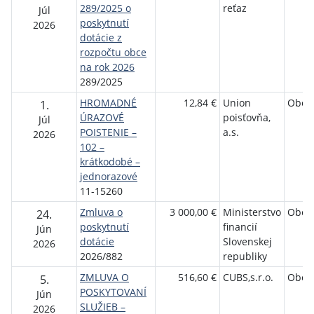
289/2025 o
reťaz
Júl
poskytnutí
2026
dotácie z
rozpočtu obce
na rok 2026
289/2025
HROMADNÉ
12,84 €
Union
Obec
1.
ÚRAZOVÉ
poisťovňa,
Júl
POISTENIE –
a.s.
2026
102 –
krátkodobé –
jednorazové
11-15260
Zmluva o
3 000,00 €
Ministerstvo
Obec
24.
poskytnutí
financií
Jún
dotácie
Slovenskej
2026
2026/882
republiky
ZMLUVA O
516,60 €
CUBS,s.r.o.
Obec
5.
POSKYTOVANÍ
Jún
SLUŽIEB –
2026