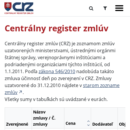
Centrálny register zmlúv
Centrálny register zmlúv (CRZ) je zoznamom zmlúv
uzatvorených ministerstvami, ústrednými orgánmi
štátnej správy, verejnoprávnymi inštitúciami a
podriadenými organizáciami týchto inštitúcií, od
1.1.2011. Podľa
zákona 546/2010
nadobúda takáto
zmluva účinnosť deň po zverejnení v CRZ. Zmluvy
uzatvorené do 31.12.2010 nájdete v
starom zozname
zmlúv
.
Všetky sumy v tabuľkách sú uvádzané v eurách.
Názov
zmluvy / Č.
Cena
Zverejnené
zmluvy
Dodávateľ
Obje