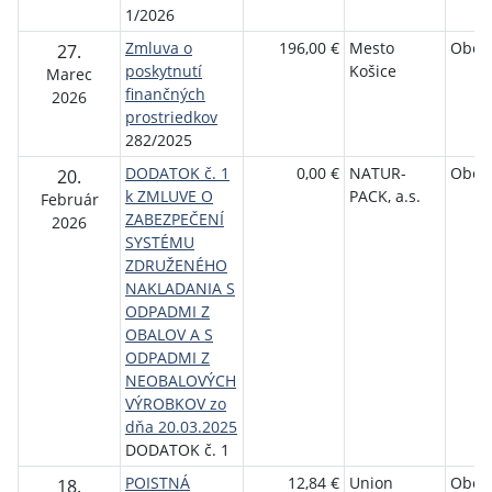
1/2026
Zmluva o
196,00 €
Mesto
Obec
27.
poskytnutí
Košice
Marec
finančných
2026
prostriedkov
282/2025
DODATOK č. 1
0,00 €
NATUR-
Obec
20.
k ZMLUVE O
PACK, a.s.
Február
ZABEZPEČENÍ
2026
SYSTÉMU
ZDRUŽENÉHO
NAKLADANIA S
ODPADMI Z
OBALOV A S
ODPADMI Z
NEOBALOVÝCH
VÝROBKOV zo
dňa 20.03.2025
DODATOK č. 1
POISTNÁ
12,84 €
Union
Obec
18.