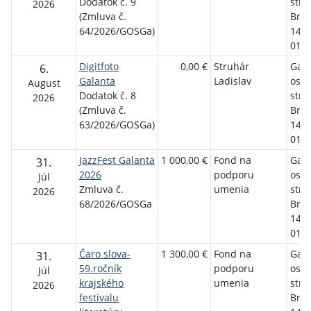
Dodatok č. 9
stre
2026
(Zmluva č.
Brat
64/2026/GOSGa)
1458
01 G
Digitfoto
0,00 €
Struhár
Gala
6.
Galanta
Ladislav
osve
August
Dodatok č. 8
stre
2026
(Zmluva č.
Brat
63/2026/GOSGa)
1458
01 G
JazzFest Galanta
1 000,00 €
Fond na
Gala
31.
2026
podporu
osve
Júl
Zmluva č.
umenia
stre
2026
68/2026/GOSGa
Brat
1458
01 G
Čaro slova-
1 300,00 €
Fond na
Gala
31.
59.ročník
podporu
osve
Júl
krajského
umenia
stre
2026
festivalu
Brat