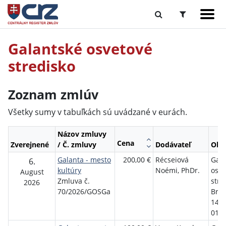
Galantské osvetové
stredisko
Zoznam zmlúv
Všetky sumy v tabuľkách sú uvádzané v eurách.
Názov zmluvy
Cena
Zverejnené
/ Č. zmluvy
Dodávateľ
Obj
Galanta - mesto
200,00 €
Récseiová
Gala
6.
kultúry
Noémi, PhDr.
osve
August
Zmluva č.
stre
2026
70/2026/GOSGa
Brat
1458
01 G