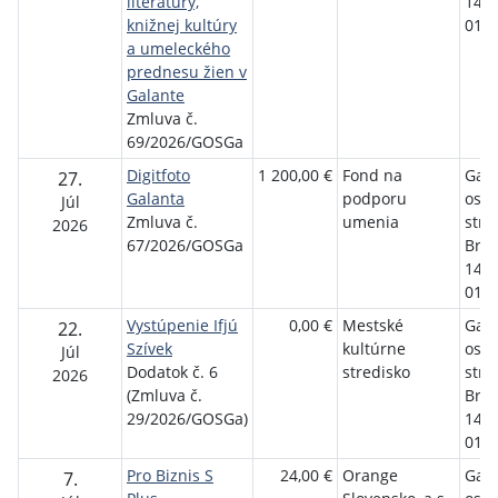
literatúry,
1458
knižnej kultúry
01 G
a umeleckého
prednesu žien v
Galante
Zmluva č.
69/2026/GOSGa
Digitfoto
1 200,00 €
Fond na
Gala
27.
Galanta
podporu
osve
Júl
Zmluva č.
umenia
stre
2026
67/2026/GOSGa
Brat
1458
01 G
Vystúpenie Ifjú
0,00 €
Mestské
Gala
22.
Szívek
kultúrne
osve
Júl
Dodatok č. 6
stredisko
stre
2026
(Zmluva č.
Brat
29/2026/GOSGa)
1458
01 G
Pro Biznis S
24,00 €
Orange
Gala
7.