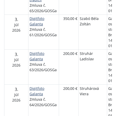
Zmluva č.
1458
65/2026/GOSGa
01 G
Digitfoto
350,00 €
Szabó Béla
Gala
3.
Galanta
Zoltán
osve
Júl
Zmluva č.
stre
2026
61/2026/GOSGa
Brat
1458
01 G
Digitfoto
200,00 €
Struhár
Gala
3.
Galanta
Ladislav
osve
Júl
Zmluva č.
stre
2026
63/2026/GOSGa
Brat
1458
01 G
Digitfoto
200,00 €
Struhárová
Gala
3.
Galanta
Viera
osve
Júl
Zmluva č.
stre
2026
64/2026/GOSGa
Brat
1458
01 G