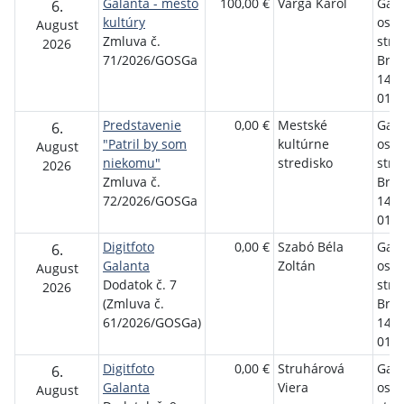
Galanta - mesto
100,00 €
Varga Karol
Gala
6.
kultúry
osve
August
Zmluva č.
stre
2026
71/2026/GOSGa
Brat
1458
01 G
Predstavenie
0,00 €
Mestské
Gala
6.
"Patril by som
kultúrne
osve
August
niekomu"
stredisko
stre
2026
Zmluva č.
Brat
72/2026/GOSGa
1458
01 G
Digitfoto
0,00 €
Szabó Béla
Gala
6.
Galanta
Zoltán
osve
August
Dodatok č. 7
stre
2026
(Zmluva č.
Brat
61/2026/GOSGa)
1458
01 G
Digitfoto
0,00 €
Struhárová
Gala
6.
Galanta
Viera
osve
August