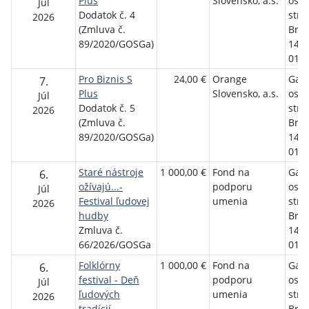
Plus
Slovensko, a.s.
osve
Júl
Dodatok č. 4
stre
2026
(Zmluva č.
Brat
89/2020/GOSGa)
1458
01 G
Pro Biznis S
24,00 €
Orange
Gala
7.
Plus
Slovensko, a.s.
osve
Júl
Dodatok č. 5
stre
2026
(Zmluva č.
Brat
89/2020/GOSGa)
1458
01 G
Staré nástroje
1 000,00 €
Fond na
Gala
6.
ožívajú...-
podporu
osve
Júl
Festival ľudovej
umenia
stre
2026
hudby
Brat
Zmluva č.
1458
66/2026/GOSGa
01 G
Folklórny
1 000,00 €
Fond na
Gala
6.
festival - Deň
podporu
osve
Júl
ľudových
umenia
stre
2026
tradícií
Brat