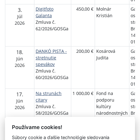
Digitfoto
450,00 €
Molnár
Gala
3.
Galanta
Kristián
osve
Júl
Zmluva č.
stre
2026
62/2026/GOSGa
Brat
1458
01 G
DANKÓ PISTA -
200,00 €
Kosárová
Gala
18.
stretnutie
Judita
osve
Jún
spevákov
stre
2026
Zmluva č.
Brat
60/2026/GOSGa
1458
01 G
Na strunách
1 000,00 €
Fond na
Gala
17.
citary
podporu
osve
Jún
Zmluva č.
kultúry
stre
2026
58/2026/GOSGa
národnostných
Brat
menšín
1458
01 G
Používame cookies!
Súbory cookie a ďalšie technológie sledovania