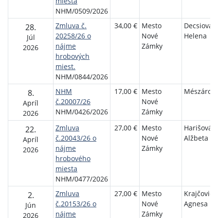
miesta
NHM/0509/2026
Zmluva č.
34,00 €
Mesto
Decsiová
28.
20258/26 o
Nové
Helena
Júl
nájme
Zámky
2026
hrobových
miest.
NHM/0844/2026
NHM
17,00 €
Mesto
Mészáros 
8.
č.20007/26
Nové
Apríl
NHM/0426/2026
Zámky
2026
Zmluva
27,00 €
Mesto
Harišová
22.
č.20043/26 o
Nové
Alžbeta
Apríl
nájme
Zámky
2026
hrobového
miesta
NHM/0477/2026
Zmluva
27,00 €
Mesto
Krajčovičo
2.
č.20153/26 o
Nové
Agnesa
Jún
nájme
Zámky
2026