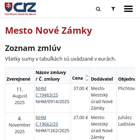
Mesto Nové Zámky
Zoznam zmlúv
Všetky sumy v tabuľkách sú uvádzané v eurách.
Názov zmluvy
Cena
Zverejnené
/ Č. zmluvy
Dodávateľ
Objednáva
NHM
37,00 €
Mesto-
Plichtová
11.
č.19463/25
Mestský
August
NHM/0914/2025
úrad Nové
2025
Zámky
NHM
27,00 €
Mesto-
Juhász
4.
č.19662/25
Mestský
Ladislav, I
November
NHM/1262/2025
úrad Nové
2025
Zámky