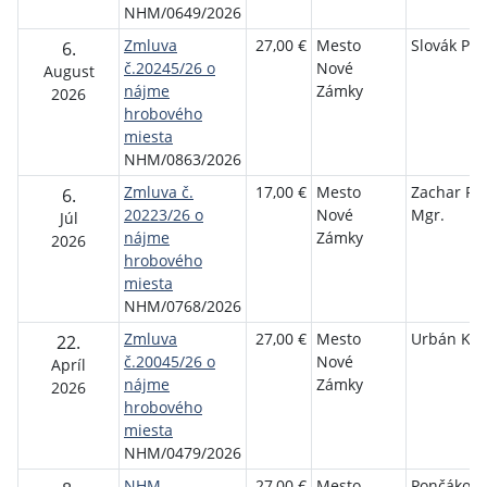
NHM/0649/2026
Zmluva
27,00 €
Mesto
Slovák Pet
6.
č.20245/26 o
Nové
August
nájme
Zámky
2026
hrobového
miesta
NHM/0863/2026
Zmluva č.
17,00 €
Mesto
Zachar Pet
6.
20223/26 o
Nové
Mgr.
Júl
nájme
Zámky
2026
hrobového
miesta
NHM/0768/2026
Zmluva
27,00 €
Mesto
Urbán Kár
22.
č.20045/26 o
Nové
Apríl
nájme
Zámky
2026
hrobového
miesta
NHM/0479/2026
NHM
27,00 €
Mesto
Pončáková