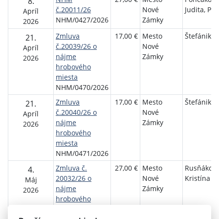
8.
č.20011/26
Nové
Judita, Pa
Apríl
NHM/0427/2026
Zámky
2026
Zmluva
17,00 €
Mesto
Štefánik J
21.
č.20039/26 o
Nové
Apríl
nájme
Zámky
2026
hrobového
miesta
NHM/0470/2026
Zmluva
17,00 €
Mesto
Štefánik J
21.
č.20040/26 o
Nové
Apríl
nájme
Zámky
2026
hrobového
miesta
NHM/0471/2026
Zmluva č.
27,00 €
Mesto
Rusňákov
4.
20032/26 o
Nové
Kristína
Máj
nájme
Zámky
2026
hrobového
miesta