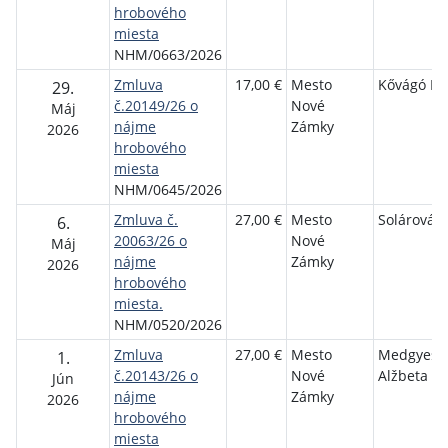
hrobového
miesta
NHM/0663/2026
Zmluva
17,00 €
Mesto
Kővágó Pe
29.
č.20149/26 o
Nové
Máj
nájme
Zámky
2026
hrobového
miesta
NHM/0645/2026
Zmluva č.
27,00 €
Mesto
Solárová I
6.
20063/26 o
Nové
Máj
nájme
Zámky
2026
hrobového
miesta.
NHM/0520/2026
Zmluva
27,00 €
Mesto
Medgyesi
1.
č.20143/26 o
Nové
Alžbeta
Jún
nájme
Zámky
2026
hrobového
miesta