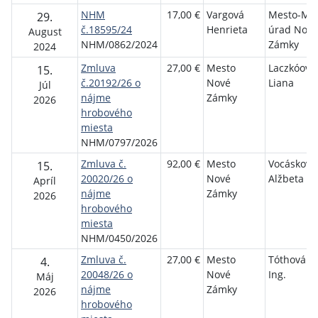
NHM
17,00 €
Vargová
Mesto-Mes
29.
č.18595/24
Henrieta
úrad Nové
August
NHM/0862/2024
Zámky
2024
Zmluva
27,00 €
Mesto
Laczkóová
15.
č.20192/26 o
Nové
Liana
Júl
nájme
Zámky
2026
hrobového
miesta
NHM/0797/2026
Zmluva č.
92,00 €
Mesto
Vocásková
15.
20020/26 o
Nové
Alžbeta
Apríl
nájme
Zámky
2026
hrobového
miesta
NHM/0450/2026
Zmluva č.
27,00 €
Mesto
Tóthová Iv
4.
20048/26 o
Nové
Ing.
Máj
nájme
Zámky
2026
hrobového