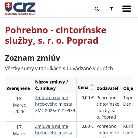
Pohrebno - cintorínske
služby, s. r. o. Poprad
Zoznam zmlúv
Všetky sumy v tabuľkách sú uvádzané v eurách.
Názov zmluvy /
Cena
Zverejnené
Č. zmluvy
Dodávateľ
Objedn
Zmluva o nájme
0,00 €
Pohrebno-
Toporc
18.
hrobového miesta
cintorínske
Denisa
Marec
ZML.2026/01/10939
služby, s. r.
2026
o. Poprad
Zmluva o nájme
0,00 €
Pohrebno-
Kurilov
17.
hrobového miesta
cintorínske
Ladisla
Marec