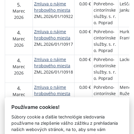
Zmluva o nájme
0,00 €
Pohrebno-
Leščák
5.
hrobového miesta
cintorínske
Janka
Marec
ZML.2026/01/10922
služby, s. r.
2026
o. Poprad
Zmluva o nájme
0,00 €
Pohrebno-
Hurka
4.
hrobového miesta
cintorínske
Františ
Marec
ZML.2026/01/10917
služby, s. r.
2026
o. Poprad
Zmluva o nájme
0,00 €
Pohrebno-
Lacková
4.
hrobového miesta
cintorínske
Marec
ZML.2026/01/10918
služby, s. r.
2026
o. Poprad
Zmluva o nájme
0,00 €
Pohrebno-
Mende
4.
hrobového miesta
cintorínske
Ružen
Marec
ZML.2026/01/10919
služby, s. r.
2026
o. Poprad
Používame cookies!
Súbory cookie a ďalšie technológie sledovania
používame na zlepšenie vášho zážitku z prehliadania
Aktuálna
«
5
6
7
8
9
10
11
12
13
našich webových stránok, na to, aby sme vám