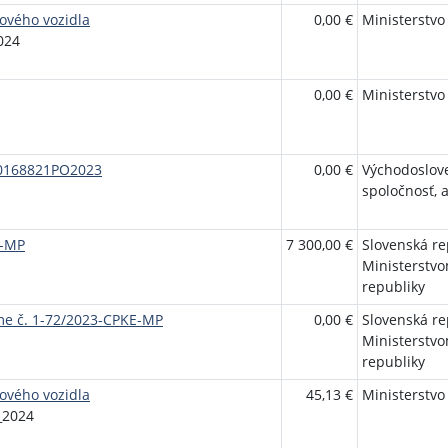
ového vozidla
0,00 €
Ministerstvo
024
0,00 €
Ministerstvo
00168821PO2023
0,00 €
Východoslov
spoločnosť, a
E-MP
7 300,00 €
Slovenská r
Ministerstvo
republiky
me č. 1-72/2023-CPKE-MP
0,00 €
Slovenská r
Ministerstvo
republiky
ového vozidla
45,13 €
Ministerstvo
_2024