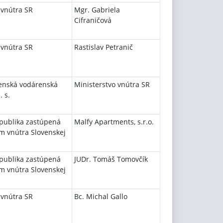
 vnútra SR
Mgr. Gabriela
Cifraničová
 vnútra SR
Rastislav Petranič
enská vodárenská
Ministerstvo vnútra SR
. s.
epublika zastúpená
Malfy Apartments, s.r.o.
m vnútra Slovenskej
epublika zastúpená
JUDr. Tomáš Tomovčík
m vnútra Slovenskej
 vnútra SR
Bc. Michal Gallo