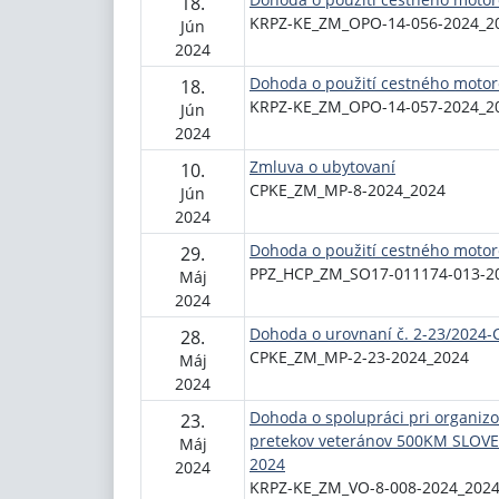
18.
KRPZ-KE_ZM_OPO-14-056-2024_2
Jún
2024
Dohoda o použití cestného motor
18.
KRPZ-KE_ZM_OPO-14-057-2024_2
Jún
2024
Zmluva o ubytovaní
10.
CPKE_ZM_MP-8-2024_2024
Jún
2024
Dohoda o použití cestného motor
29.
PPZ_HCP_ZM_SO17-011174-013-2
Máj
2024
Dohoda o urovnaní č. 2-23/2024
28.
CPKE_ZM_MP-2-23-2024_2024
Máj
2024
Dohoda o spolupráci pri organi
23.
pretekov veteránov 500KM SLOV
Máj
2024
2024
KRPZ-KE_ZM_VO-8-008-2024_202