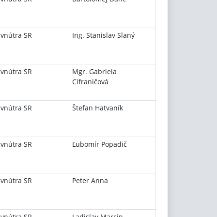
 vnútra SR
Ing. Stanislav Slaný
 vnútra SR
Mgr. Gabriela
Cifraničová
 vnútra SR
Štefan Hatvaník
 vnútra SR
Ľubomír Popadič
 vnútra SR
Peter Anna
 vnútra SR
Ladislav Marcin