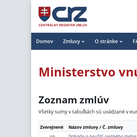
Domov
Zmluvy
O stránke
F
Ministerstvo vnú
Zoznam zmlúv
Všetky sumy v tabuľkách sú uvádzané v eu
Zverejnené
Názov zmluvy / Č. zmluvy
Dohoda o použití cestného motor