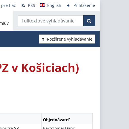
 pre tlač
RSS
English
Prihlásenie
mlúv
Rozšírené vyhľadávanie
Z v Košiciach)
Objednávateľ
 vnútra SR
Bartolomej Danč