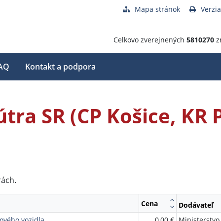
Mapa stránok
Verzia
Celkovo zverejnených
5810270
z
AQ
Kontakt a podpora
tra SR (CP Košice, KR P
rách.
Cena
Dodávateľ
ového vozidla
0,00 €
Ministerstvo