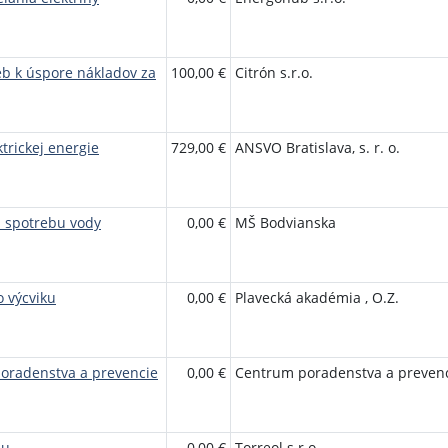
eb k úspore nákladov za
100,00 €
Citrón s.r.o.
trickej energie
729,00 €
ANSVO Bratislava, s. r. o.
a spotrebu vody
0,00 €
MŠ Bodvianska
 výcviku
0,00 €
Plavecká akadémia , O.Z.
poradenstva a prevencie
0,00 €
Centrum poradenstva a preven
nu
0,00 €
Torreol s.r.o.