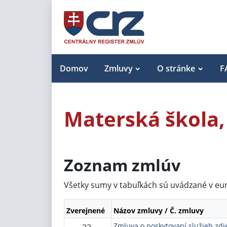
Domov
Zmluvy
O stránke
F
Materská škola,
Zoznam zmlúv
Všetky sumy v tabuľkách sú uvádzané v eu
Zverejnené
Názov zmluvy / Č. zmluvy
Zmluva o poskytovaní služieb zdie