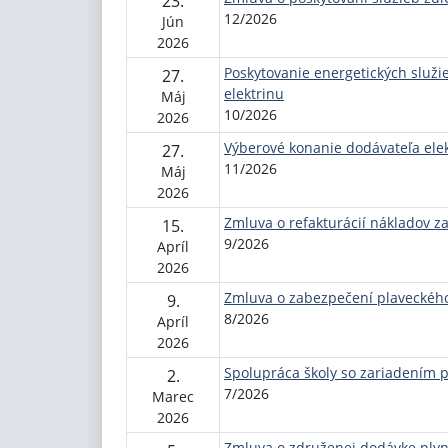
23.
12/2026
Jún
2026
Poskytovanie energetických služi
27.
elektrinu
Máj
10/2026
2026
Výberové konanie dodávateľa elek
27.
11/2026
Máj
2026
Zmluva o refakturácií nákladov z
15.
9/2026
Apríl
2026
Zmluva o zabezpečení plaveckého
9.
8/2026
Apríl
2026
Spolupráca školy so zariadením 
2.
7/2026
Marec
2026
Zmluva o združenej dodávke ply