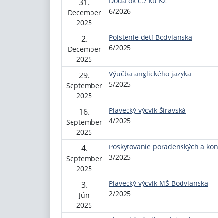
Dodatok č.2 ku KZ
31.
6/2026
December
2025
Poistenie detí Bodvianska
2.
6/2025
December
2025
Výučba anglického jazyka
29.
5/2025
September
2025
Plavecký výcvik Šíravská
16.
4/2025
September
2025
Poskytovanie poradenských a kon
4.
3/2025
September
2025
Plavecký výcvik MŠ Bodvianska
3.
2/2025
Jún
2025