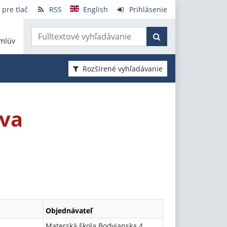
 pre tlač
RSS
English
Prihlásenie
mlúv
Rozšírené vyhľadávanie
ava
Objednávateľ
Materská škola Bodvianska 4,