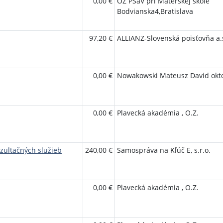
0,00 €
OZ PŠaV pri Materskej škole
Bodvianska4,Bratislava
97,20 €
ALLIANZ-Slovenská poisťovňa a.
0,00 €
Nowakowski Mateusz David okt
0,00 €
Plavecká akadémia , O.Z.
zultačných služieb
240,00 €
Samospráva na Kľúč E, s.r.o.
0,00 €
Plavecká akadémia , O.Z.