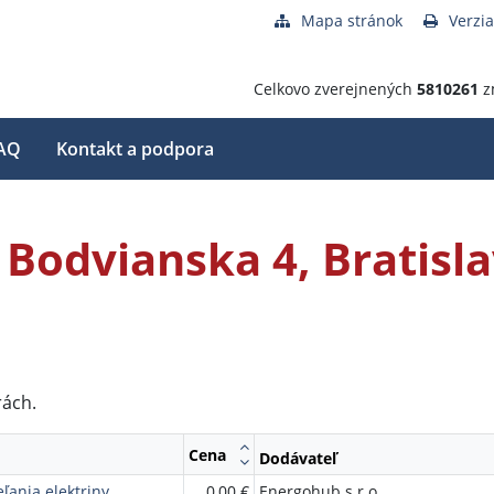
Mapa stránok
Verzia
Celkovo zverejnených
5810261
z
AQ
Kontakt a podpora
 Bodvianska 4, Bratisl
rách.
Cena
Dodávateľ
ľania elektriny
0,00 €
Energohub s.r.o.