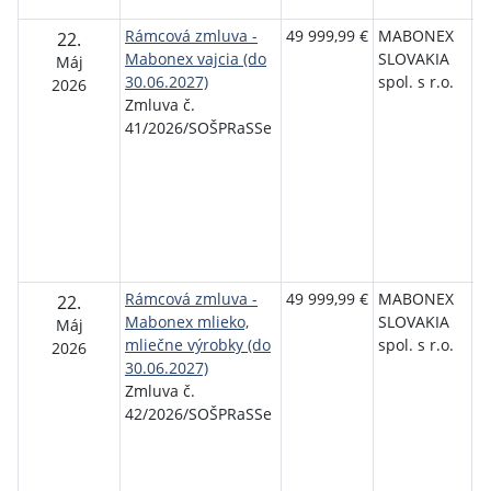
S
Rámcová zmluva -
49 999,99 €
MABONEX
S
22.
Mabonex vajcia (do
SLOVAKIA
o
Máj
30.06.2027)
spol. s r.o.
p
2026
Zmluva č.
r
41/2026/SOŠPRaSSe
s
P
T
Se
P
T
S
Rámcová zmluva -
49 999,99 €
MABONEX
S
22.
Mabonex mlieko,
SLOVAKIA
o
Máj
mliečne výrobky (do
spol. s r.o.
p
2026
30.06.2027)
r
Zmluva č.
s
42/2026/SOŠPRaSSe
P
T
Se
P