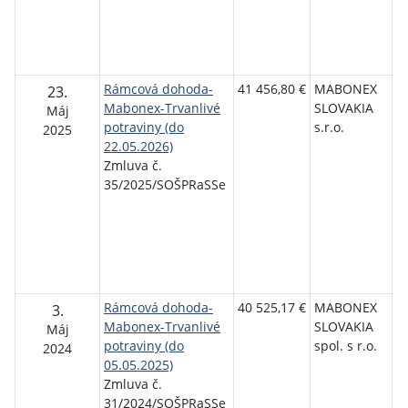
Se
P
T
S
Rámcová dohoda-
41 456,80 €
MABONEX
S
23.
Mabonex-Trvanlivé
SLOVAKIA
o
Máj
potraviny (do
s.r.o.
p
2025
22.05.2026)
r
Zmluva č.
s
35/2025/SOŠPRaSSe
P
T
Se
P
T
S
Rámcová dohoda-
40 525,17 €
MABONEX
S
3.
Mabonex-Trvanlivé
SLOVAKIA
o
Máj
potraviny (do
spol. s r.o.
p
2024
05.05.2025)
r
Zmluva č.
s
31/2024/SOŠPRaSSe
P