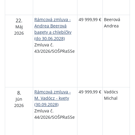
T
S
Rámcová zmluva -
49 999,99 €
Beerová
S
22.
Andrea Beerová
Andrea
o
Máj
bagety a chlebíčky
p
2026
(do 30.06.2028)
r
Zmluva č.
s
43/2026/SOŠPRaSSe
P
T
Se
P
T
S
Rámcová zmluva -
49 999,99 €
Vadócs
S
8.
M. Vadócz - kvety
Michal
o
Jún
(30.09.2028)
p
2026
Zmluva č.
r
44/2026/SOŠPRaSSe
s
P
T