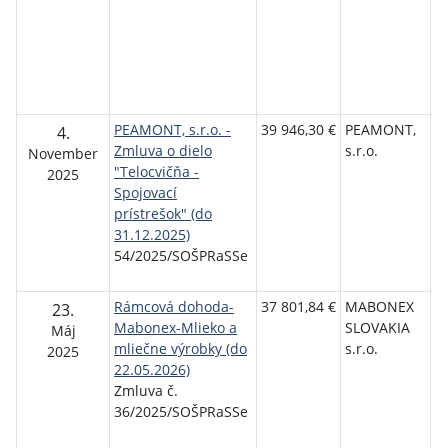
T
Se
P
T
S
PEAMONT, s.r.o. -
39 946,30 €
PEAMONT,
S
4.
Zmluva o dielo
s.r.o.
o
November
"Telocvičňa -
p
2025
Spojovací
r
prístrešok" (do
s
31.12.2025)
P
54/2025/SOŠPRaSSe
T
S
Rámcová dohoda-
37 801,84 €
MABONEX
S
23.
Mabonex-Mlieko a
SLOVAKIA
o
Máj
mliečne výrobky (do
s.r.o.
p
2025
22.05.2026)
r
Zmluva č.
s
36/2025/SOŠPRaSSe
P
T