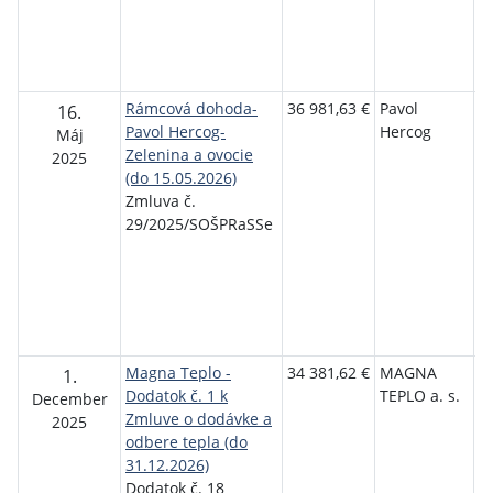
Se
P
T
S
Rámcová dohoda-
36 981,63 €
Pavol
S
16.
Pavol Hercog-
Hercog
o
Máj
Zelenina a ovocie
p
2025
(do 15.05.2026)
r
Zmluva č.
s
29/2025/SOŠPRaSSe
P
T
Se
P
T
S
Magna Teplo -
34 381,62 €
MAGNA
S
1.
Dodatok č. 1 k
TEPLO a. s.
o
December
Zmluve o dodávke a
p
2025
odbere tepla (do
r
31.12.2026)
s
Dodatok č. 18
P