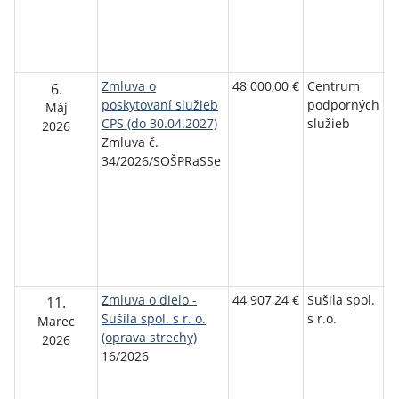
Se
P
T
S
Zmluva o
48 000,00 €
Centrum
S
6.
poskytovaní služieb
podporných
o
Máj
CPS (do 30.04.2027)
služieb
p
2026
Zmluva č.
r
34/2026/SOŠPRaSSe
s
P
T
Se
P
T
S
Zmluva o dielo -
44 907,24 €
Sušila spol.
S
11.
Sušila spol. s r. o.
s r.o.
o
Marec
(oprava strechy)
p
2026
16/2026
r
s
P