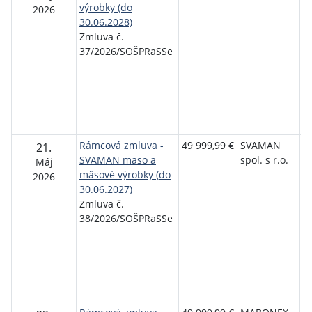
výrobky (do
p
2026
30.06.2028)
r
Zmluva č.
s
37/2026/SOŠPRaSSe
P
T
Se
P
T
S
Rámcová zmluva -
49 999,99 €
SVAMAN
S
21.
SVAMAN mäso a
spol. s r.o.
o
Máj
mäsové výrobky (do
p
2026
30.06.2027)
r
Zmluva č.
s
38/2026/SOŠPRaSSe
P
T
Se
P
T
S