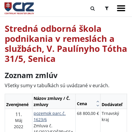
Stredná odborná škola
podnikania v remeslách a
službách, V. Paulínyho Tótha
31/5, Senica
Zoznam zmlúv
Všetky sumy v tabuľkách sú uvádzané v eurách.
Názov zmluvy / Č.
Cena
Zverejnené
zmluvy
Dodávateľ
O
pozemok parc.č.
68 800,00 €
Trnavský
S
11.
1623/6
kraj
o
Máj
Zmluva č.
p
2022
15/2022/SOŠPRaSSe
r