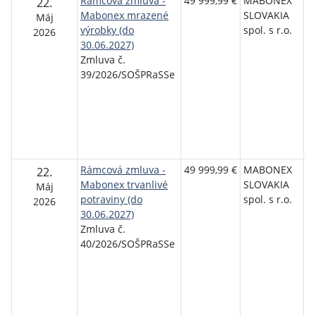
Rámcová zmluva -
49 999,99 €
MABONEX
S
22.
Mabonex mrazené
SLOVAKIA
o
Máj
výrobky (do
spol. s r.o.
p
2026
30.06.2027)
r
Zmluva č.
s
39/2026/SOŠPRaSSe
P
T
Se
P
T
S
Rámcová zmluva -
49 999,99 €
MABONEX
S
22.
Mabonex trvanlivé
SLOVAKIA
o
Máj
potraviny (do
spol. s r.o.
p
2026
30.06.2027)
r
Zmluva č.
s
40/2026/SOŠPRaSSe
P
T
Se
P
T