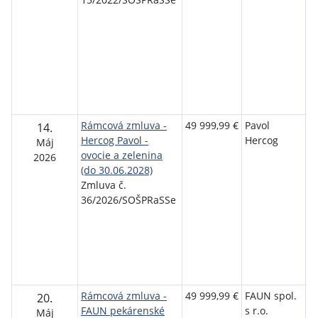
s
P
T
Se
P
T
S
Rámcová zmluva -
49 999,99 €
Pavol
S
14.
Hercog Pavol -
Hercog
o
Máj
ovocie a zelenina
p
2026
(do 30.06.2028)
r
Zmluva č.
s
36/2026/SOŠPRaSSe
P
T
Se
P
T
S
Rámcová zmluva -
49 999,99 €
FAUN spol.
S
20.
FAUN pekárenské
s r.o.
o
Máj