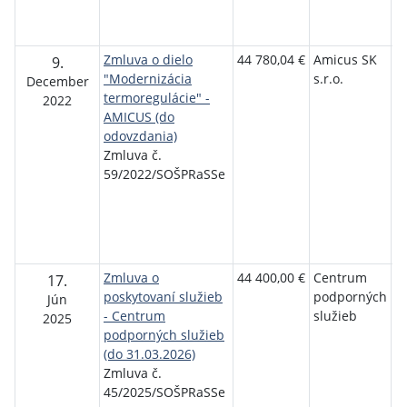
T
S
Zmluva o dielo
44 780,04 €
Amicus SK
S
9.
"Modernizácia
s.r.o.
o
December
termoregulácie" -
p
2022
AMICUS (do
r
odovzdania)
s
Zmluva č.
P
59/2022/SOŠPRaSSe
T
Se
P
T
S
Zmluva o
44 400,00 €
Centrum
S
17.
poskytovaní služieb
podporných
o
Jún
- Centrum
služieb
p
2025
podporných služieb
r
(do 31.03.2026)
s
Zmluva č.
P
45/2025/SOŠPRaSSe
T