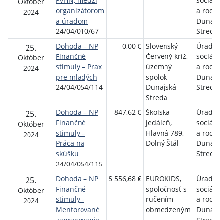
PvHN, medzi
sociáln
Október
organizátorom
a rodi
2024
a úradom
Dunajs
24/04/010/67
Streda
Dohoda – NP
0,00 €
Slovenský
Úrad p
25.
Finančné
Červený kríž,
sociáln
Október
stimuly – Prax
územný
a rodi
2024
pre mladých
spolok
Dunajs
24/04/054/114
Dunajská
Streda
Streda
Dohoda – NP
847,62 €
Školská
Úrad p
25.
Finančné
jedáleň,
sociáln
Október
stimuly –
Hlavná 789,
a rodi
2024
Práca na
Dolný Štál
Dunajs
skúšku
Streda
24/04/054/115
Dohoda – NP
5 556,68 €
EUROKIDS,
Úrad p
25.
Finančné
spoločnosť s
sociáln
Október
stimuly -
ručením
a rodi
2024
Mentorované
obmedzeným
Dunajs
zapracovanie
Streda