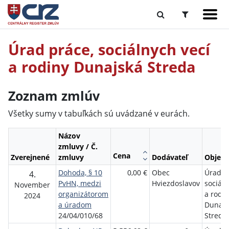
Úrad práce, sociálnych vecí
a rodiny Dunajská Streda
Zoznam zmlúv
Všetky sumy v tabuľkách sú uvádzané v eurách.
Názov
zmluvy / Č.
Cena
Zverejnené
zmluvy
Dodávateľ
Objedn
Dohoda, § 10
0,00 €
Obec
Úrad p
4.
PvHN, medzi
Hviezdoslavov
sociáln
November
organizátorom
a rodi
2024
a úradom
Dunajs
24/04/010/68
Streda