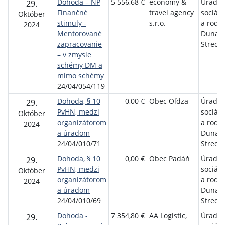
Dohoda – NP
5 556,68 €
economy &
Úrad p
29.
Finančné
travel agency
sociáln
Október
stimuly -
s.r.o.
a rodi
2024
Mentorované
Dunajs
zapracovanie
Streda
– v zmysle
schémy DM a
mimo schémy
24/04/054/119
Dohoda, § 10
0,00 €
Obec Oľdza
Úrad p
29.
PvHN, medzi
sociáln
Október
organizátorom
a rodi
2024
a úradom
Dunajs
24/04/010/71
Streda
Dohoda, § 10
0,00 €
Obec Padáň
Úrad p
29.
PvHN, medzi
sociáln
Október
organizátorom
a rodi
2024
a úradom
Dunajs
24/04/010/69
Streda
Dohoda -
7 354,80 €
AA Logistic,
Úrad p
29.