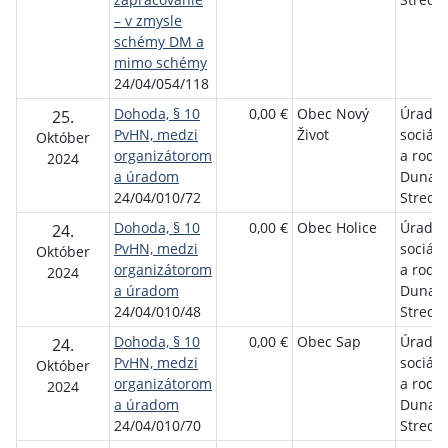
– v zmysle
schémy DM a
mimo schémy
24/04/054/118
Dohoda, § 10
0,00 €
Obec Nový
Úrad p
25.
PvHN, medzi
Život
sociáln
Október
organizátorom
a rodi
2024
a úradom
Dunajs
24/04/010/72
Streda
Dohoda, § 10
0,00 €
Obec Holice
Úrad p
24.
PvHN, medzi
sociáln
Október
organizátorom
a rodi
2024
a úradom
Dunajs
24/04/010/48
Streda
Dohoda, § 10
0,00 €
Obec Sap
Úrad p
24.
PvHN, medzi
sociáln
Október
organizátorom
a rodi
2024
a úradom
Dunajs
24/04/010/70
Streda