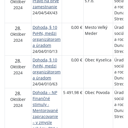
Právo na prvé
s.r.o.
sociáln
Október
zamestnanie
a rodi
2024
24/04/54X/43
Dunajs
Streda
Dohoda, § 10
0,00 €
Mesto Veľký
Úrad p
28.
PvHN, medzi
Meder
sociáln
Október
organizátorom
a rodi
2024
a úradom
Dunajs
24/04/010/13
Streda
Dohoda, § 10
0,00 €
Obec Kyselica
Úrad p
28.
PvHN, medzi
sociáln
Október
organizátorom
a rodi
2024
a úradom
Dunajs
24/04/010/63
Streda
Dohoda – NP
5 491,98 €
Obec Povoda
Úrad p
28.
Finančné
sociáln
Október
stimuly -
a rodi
2024
Mentorované
Dunajs
zapracovanie
Streda
– v zmysle