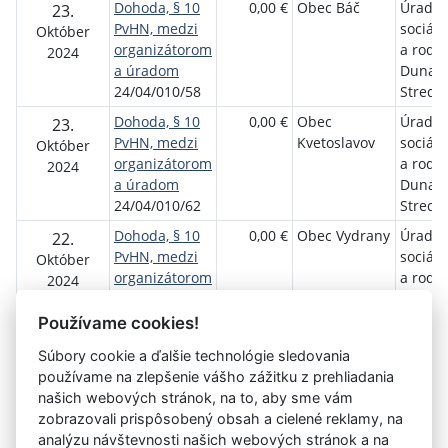
Dohoda, § 10
0,00 €
Obec Báč
Úrad p
23.
PvHN, medzi
sociáln
Október
organizátorom
a rodi
2024
a úradom
Dunajs
24/04/010/58
Streda
Dohoda, § 10
0,00 €
Obec
Úrad p
23.
PvHN, medzi
Kvetoslavov
sociáln
Október
organizátorom
a rodi
2024
a úradom
Dunajs
24/04/010/62
Streda
Dohoda, § 10
0,00 €
Obec Vydrany
Úrad p
22.
PvHN, medzi
sociáln
Október
organizátorom
a rodi
2024
a úradom
Dunajs
24/04/010/45
Streda
Používame cookies!
Súbory cookie a ďalšie technológie sledovania
používame na zlepšenie vášho zážitku z prehliadania
Aktuálna
«
30
31
32
33
34
35
36
37
našich webových stránok, na to, aby sme vám
stránka
zobrazovali prispôsobený obsah a cielené reklamy, na
38
39
40
»
35
analýzu návštevnosti našich webových stránok a na