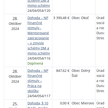
schémy DM a
mimo schémy
24/04/054/120
Dohoda – NP
3 390,48 €
Obec Okoč
Úrad p
28.
Finančné
sociáln
Október
stimuly -
a rodi
2024
Mentorované
Dunajs
zapracovanie
Streda
– v zmysle
schémy DM a
mimo schémy
24/04/054/116
Doplnená
Dohoda – NP
847,62 €
Obec Dolný
Úrad p
28.
Finančné
Štál
sociáln
Október
stimuly –
a rodi
2024
Práca na
Dunajs
skúšku
Streda
24/04/054/117
Dohoda, § 10
0,00 €
Obec Mierovo
Úrad p
25.