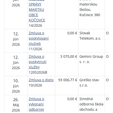
SPRÁVY
materskou
2026
MAJETKU
školou,
OBCE
Kočovce 380
KOČOVCE
14/2026
Zmluva o
0,00 €
Slovak
Obe
12.
poskytovaní
Telekom, a.s.
Jún
služieb
2026
11/2026
Zmluva o
3 075,00 €
Gemini Group
Obe
12.
poskytnutí
s. r. o.
Jún
služby
2026
12052026B
Zmluva o dielo
93 006,77 €
Greško stav
Obe
10.
10/2026
s.r.o.
Jún
2026
Zmluva o
0,00 €
Stredná
Obe
26.
vykonaní
odborná škola
Máj
odbornej
obchodu a
2026