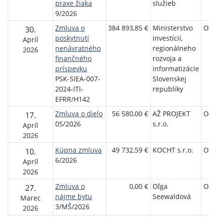
praxe žiaka
služieb
9/2026
Zmluva o
384 893,85 €
Ministerstvo
Obe
30.
poskytnutí
investícií,
Apríl
nenávratného
regionálneho
2026
finančného
rozvoja a
príspevku
informatizácie
PSK-SIEA-007-
Slovenskej
2024-ITI-
republiky
EFRR/H142
Zmluva o dielo
56 580,00 €
AŽ PROJEKT
Obe
17.
05/2026
s.r.o.
Apríl
2026
Kúpna zmluva
49 732,59 €
KOCHT s.r.o.
Obe
10.
6/2026
Apríl
2026
Zmluva o
0,00 €
Oľga
Obe
27.
nájme bytu
Seewaldová
Marec
3/MŠ/2026
2026