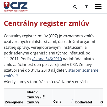
Centrálny register zmlúv
Centrálny register zmlúv (CRZ) je zoznamom zmlúv
uzatvorených ministerstvami, ústrednými orgánmi
štátnej správy, verejnoprávnymi inštitúciami a
podriadenými organizáciami týchto inštitúcií, od
1.1.2011. Podľa
zákona 546/2010
nadobúda takáto
zmluva účinnosť deň po zverejnení v CRZ. Zmluvy
uzatvorené do 31.12.2010 nájdete v
starom zozname
zmlúv
.
Všetky sumy v tabuľkách sú uvádzané v eurách.
Názov
zmluvy / Č.
Cena
Zverejnené
zmluvy
Dodávateľ
Obj