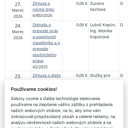
Zmluva o
0,00 €
Zuzana
Obe
27.
nájme bytu
Vachová
Marec
6/BD/2026
2026
Dohoda o
0,00 €
Ľuboš Kopún,
Obe
24.
prevode práv
Ing. Monika
Marec
a povinností
Kopúnová
2026
stavebníka a o
prevode
vlastníckeho
práva
42/2025
Zmluva o dielo
0,00 €
Služby pre
Obe
23.
11/2026/SpV
Vás, spol. s
Marec
r.o.
2026
Používame cookies!
Súbory cookie a ďalšie technológie sledovania
používame na zlepšenie vášho zážitku z prehliadania
Aktuálna
1
2
3
4
5
6
7
8
9
10
11
našich webových stránok, na to, aby sme vám
stránka
zobrazovali prispôsobený obsah a cielené reklamy, na
»
1
analýzu návštevnosti našich webových stránok a na