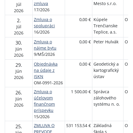
zmluva
Mesto s.r.o.
Júl
17/2026
2026
Zmluva o
0,00 €
Kúpele
Obe
2.
spolupráci
Trenčianske
Júl
16/2026
Teplice, a.s.
2026
Zmluva o
0,00 €
Peter Hulvák
Obe
30.
nájme bytu
Jún
9/MŠ/2026
2026
Objednávka
0,00 €
Geodetický a
Obe
29.
na údaje z
kartografický
Jún
ISKN
ústav
2026
OM-0991-2026
Zmluva o
1 500,00 €
Správca
Obe
26.
účelovom
zálohového
Jún
finančnom
systému n. o.
2026
príspevku
15/2026
ZMLUVA O
531 153,54 €
Základná
Obe
25.
PREVODE
škola s
Jún