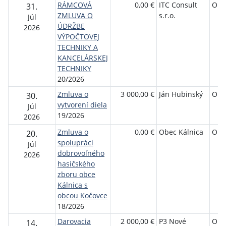
RÁMCOVÁ
0,00 €
ITC Consult
Obe
31.
ZMLUVA O
s.r.o.
Júl
ÚDRŽBE
2026
VÝPOČTOVEJ
TECHNIKY A
KANCELÁRSKEJ
TECHNIKY
20/2026
Zmluva o
3 000,00 €
Ján Hubinský
Obe
30.
vytvorení diela
Júl
19/2026
2026
Zmluva o
0,00 €
Obec Kálnica
Obe
20.
spolupráci
Júl
dobrovoľného
2026
hasičského
zboru obce
Kálnica s
obcou Kočovce
18/2026
Darovacia
2 000,00 €
P3 Nové
Obe
14.