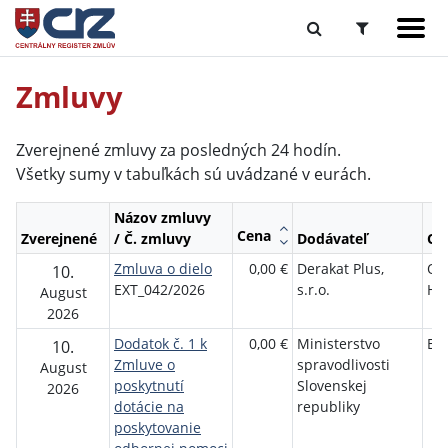
Zmluvy
Zverejnené zmluvy za posledných 24 hodín.
Všetky sumy v tabuľkách sú uvádzané v eurách.
Názov zmluvy
Cena
Zverejnené
/ Č. zmluvy
Dodávateľ
Ob
Zmluva o dielo
0,00 €
Derakat Plus,
Ob
10.
EXT_042/2026
s.r.o.
Ha
August
2026
Dodatok č. 1 k
0,00 €
Ministerstvo
EQ
10.
Zmluve o
spravodlivosti
August
poskytnutí
Slovenskej
2026
dotácie na
republiky
poskytovanie