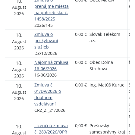
10.
prenájme miesta
Kr
August
na pohrebisku č.
2026
1458/2025
2026/145
Zmluva o
0,00 €
Slovak Telekom
Ob
10.
poskytovaní
a.s.
August
služieb
2026
DZ/12/2026
Nájomná zmluva
0,00 €
Obec Dolná
fyz
10.
16-06/2026
Strehová
August
16-06/2026
2026
Zmluva č.
0,00 €
Ing. Matúš Kuruc
St
10.
01/DV/2026 o
od
August
duálnom
ob
2026
vzdelávaní
slu
CRZ_ZI_21/2026
Ško
Mi
Licenčná zmluva
0,00 €
Prešovský
Po
10.
č. 289/2026/OPR
samosprávny kraj
os
August