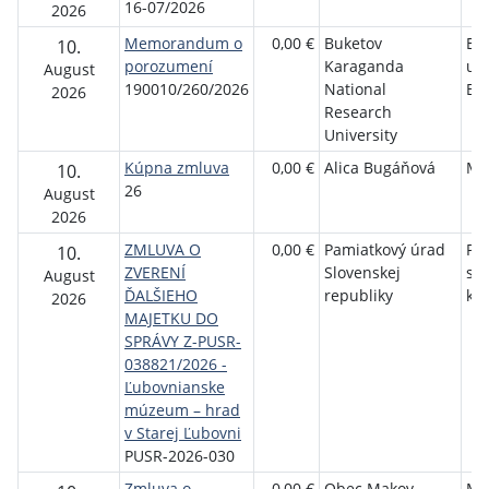
16-07/2026
2026
Memorandum o
0,00 €
Buketov
Ek
10.
porozumení
Karaganda
uni
August
190010/260/2026
National
Bra
2026
Research
University
Kúpna zmluva
0,00 €
Alica Bugáňová
Ma
10.
26
August
2026
ZMLUVA O
0,00 €
Pamiatkový úrad
Pr
10.
ZVERENÍ
Slovenskej
sa
August
ĎALŠIEHO
republiky
kra
2026
MAJETKU DO
SPRÁVY Z-PUSR-
038821/2026 -
Ľubovnianske
múzeum – hrad
v Starej Ľubovni
PUSR-2026-030
Zmluva o
0,00 €
Obec Makov
Mgr