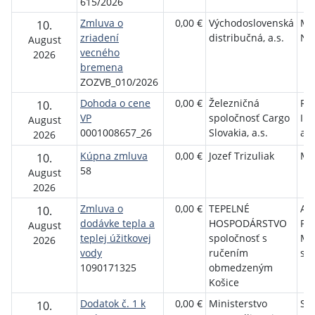
615/2026
Zmluva o
0,00 €
Východoslovenská
Me
10.
zriadení
distribučná, a.s.
No
August
vecného
2026
bremena
ZOZVB_010/2026
Dohoda o cene
0,00 €
Železničná
Rai
10.
VP
spoločnosť Cargo
Int
August
0001008657_26
Slovakia, a.s.
a.s
2026
Kúpna zmluva
0,00 €
Jozef Trizuliak
Ma
10.
58
August
2026
Zmluva o
0,00 €
TEPELNÉ
AM
10.
dodávke tepla a
HOSPODÁRSTVO
PR
August
teplej úžitkovej
spoločnosť s
MA
2026
vody
ručením
s. r
1090171325
obmedzeným
Košice
Dodatok č. 1 k
0,00 €
Ministerstvo
SKI
10.