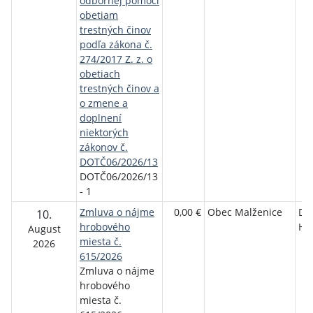
odbornej pomoci
obetiam
trestných činov
podľa zákona č.
274/2017 Z. z. o
obetiach
trestných činov a
o zmene a
doplnení
niektorých
zákonov č.
DOTČ06/2026/13
DOTČ06/2026/13
- 1
Zmluva o nájme
0,00 €
Obec Malženice
Da
10.
hrobového
Ha
August
miesta č.
2026
615/2026
Zmluva o nájme
hrobového
miesta č.