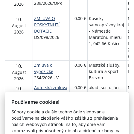
289/2026/OPR
str
2026
Sv
ZMLUVA O
0,00 €
Košický
Me
10.
POSKYTNUTÍ
samosprávny kraj
ku
August
DOTÁCIE
- Námestie
str
2026
DS/098/2026
Maratónu mieru
Ná
1, 042 66 Košice
Is
2, 
Ka
Zmluva o
0,00 €
Mestské služby,
Ing
10.
výpožičke
kultúra a šport
Ila
August
254/2026 - V
Brezno
2026
Autorská zmluva
0,00 €
akad. soch. Ján
Me
10.
o vytvorení diela
Leško
Lip
August
677/2026
Mi
2026
Používame cookies!
Súbory cookie a ďalšie technológie sledovania
používame na zlepšenie vášho zážitku z prehliadania
Aktuálna
«
17
18
19
20
21
22
23
24
našich webových stránok, na to, aby sme vám
stránka
zobrazovali prispôsobený obsah a cielené reklamy, na