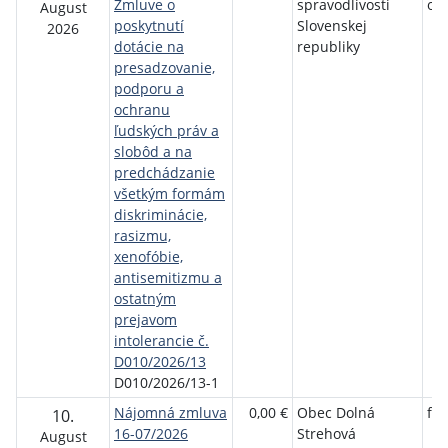
Zmluve o
spravodlivosti
o.
August
poskytnutí
Slovenskej
2026
dotácie na
republiky
presadzovanie,
podporu a
ochranu
ľudských práv a
slobôd a na
predchádzanie
všetkým formám
diskriminácie,
rasizmu,
xenofóbie,
antisemitizmu a
ostatným
prejavom
intolerancie č.
D010/2026/13
D010/2026/13-1
Nájomná zmluva
0,00 €
Obec Dolná
fyz
10.
16-07/2026
Strehová
August