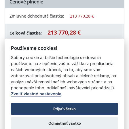
Cenové plnenie
Zmluvne dohodnutá čiastka:
213 770,28 €
213 770,28 €
Celková čiastka:
Používame cookies!
Súbory cookie a ďalšie technológie sledovania
Návrat späť
používame na zlepšenie vášho zážitku z prehliadania
našich webových stránok, na to, aby sme vám
zobrazovali prispôsobený obsah a cielené reklamy, na
analýzu návštevnosti našich webových stránok a na
Vystavil:
Mesto Nová Dubnica
pochopenie toho, odkiaľ naši návštevníci prichádzajú.
Zvoliť vlastné nastavenia
©
Úrad vlády SR
- Všetky práva vyhradené
Prijať všetko
Prehlásenie o prístupnosti
Zmluvy do 31.12.2010
Nastavenia cookies
Odmietnuť všetko
Tvorba stránok
: Aglo Solutions