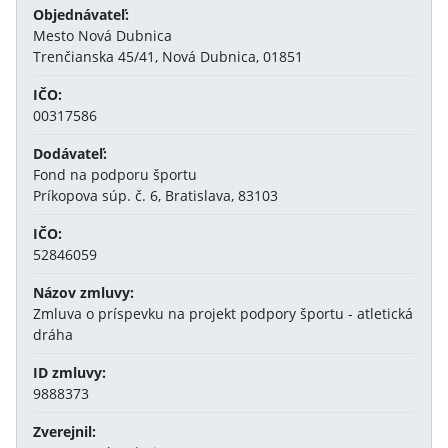
Objednávateľ:
Mesto Nová Dubnica
Trenčianska 45/41, Nová Dubnica, 01851
IČO:
00317586
Dodávateľ:
Fond na podporu športu
Príkopova súp. č. 6, Bratislava, 83103
IČO:
52846059
Názov zmluvy:
Zmluva o príspevku na projekt podpory športu - atletická
dráha
ID zmluvy:
9888373
Zverejnil: