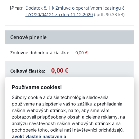
Dodatok č. 1 k Zmluve o operatívnom leasingu č.
TEXT
LZO/20/04121 zo dňa 11.12.2020
(.pdf, 90.33 kB)
Cenové plnenie
Zmluvne dohodnutá čiastka:
0,00 €
0,00 €
Celková čiastka:
Používame cookies!
Súbory cookie a ďalšie technológie sledovania
Návrat späť
používame na zlepšenie vášho zážitku z prehliadania
našich webových stránok, na to, aby sme vám
zobrazovali prispôsobený obsah a cielené reklamy, na
analýzu návštevnosti našich webových stránok a na
Vystavil:
TEPELNÉ HOSPODÁRSTVO s.r.o. Košice
pochopenie toho, odkiaľ naši návštevníci prichádzajú.
Zvoliť vlastné nastavenia