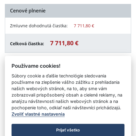
Cenové plnenie
Zmluvne dohodnutá čiastka:
7 711,80 €
7 711,80 €
Celková čiastka:
Používame cookies!
Návrat späť
Súbory cookie a ďalšie technológie sledovania
používame na zlepšenie vášho zážitku z prehliadania
našich webových stránok, na to, aby sme vám
zobrazovali prispôsobený obsah a cielené reklamy, na
Vystavil:
Úrad práce, sociálnych vecí a rodiny Nové
analýzu návštevnosti našich webových stránok a na
Mesto nad Váhom
pochopenie toho, odkiaľ naši návštevníci prichádzajú.
Zvoliť vlastné nastavenia
©
Úrad vlády SR
- Všetky práva vyhradené
Prijať všetko
Prehlásenie o prístupnosti
Zmluvy do 31.12.2010