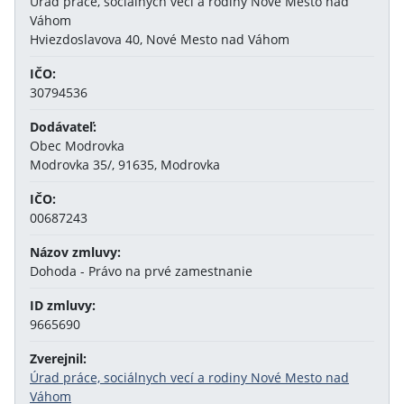
Úrad práce, sociálnych vecí a rodiny Nové Mesto nad
Váhom
Hviezdoslavova 40, Nové Mesto nad Váhom
IČO:
30794536
Dodávateľ:
Obec Modrovka
Modrovka 35/, 91635, Modrovka
IČO:
00687243
Názov zmluvy:
Dohoda - Právo na prvé zamestnanie
ID zmluvy:
9665690
Zverejnil:
Úrad práce, sociálnych vecí a rodiny Nové Mesto nad
Váhom