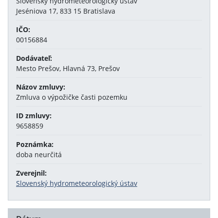
Slovenský hydrometeorologický ústav
Jeséniova 17, 833 15 Bratislava
IČO:
00156884
Dodávateľ:
Mesto Prešov, Hlavná 73, Prešov
Názov zmluvy:
Zmluva o výpožičke časti pozemku
ID zmluvy:
9658859
Poznámka:
doba neurčitá
Zverejnil:
Slovenský hydrometeorologický ústav