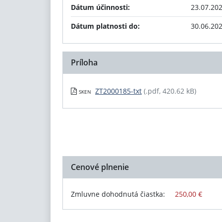
Dátum účinnosti:
23.07.20
Dátum platnosti do:
30.06.20
Príloha
ZT2000185-txt
(.pdf, 420.62 kB)
SKEN
Cenové plnenie
Zmluvne dohodnutá čiastka:
250,00 €