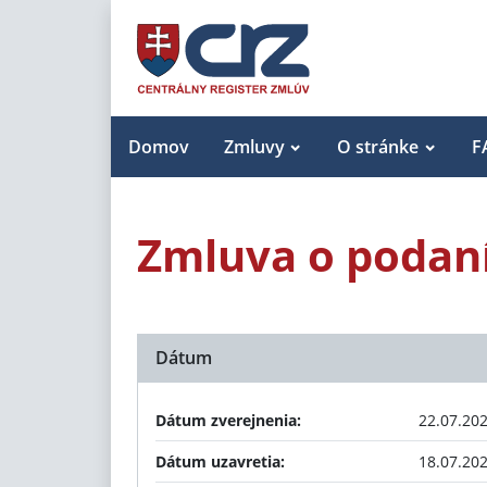
Domov
Zmluvy
O stránke
F
Zmluva o podan
Dátum
Dátum zverejnenia:
22.07.20
Dátum uzavretia:
18.07.20