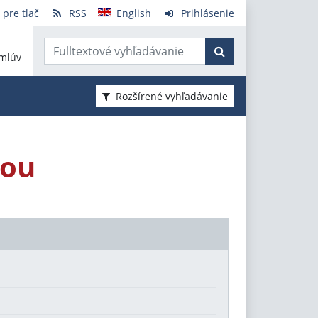
 pre tlač
RSS
English
Prihlásenie
mlúv
Rozšírené vyhľadávanie
bou