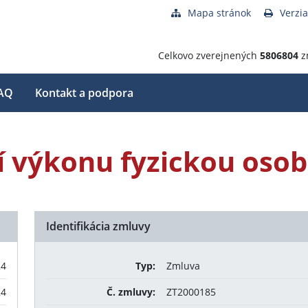
Mapa stránok
Verzia
Celkovo zverejnených
5806804
z
AQ
Kontakt a podpora
í výkonu fyzickou oso
Identifikácia zmluvy
24
Typ:
Zmluva
24
Č. zmluvy:
ZT2000185