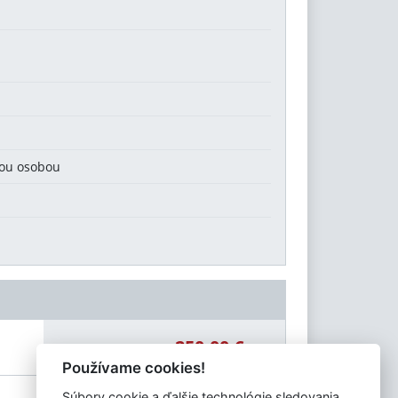
kou osobou
250,00 €
Celková čiastka:
Používame cookies!
Súbory cookie a ďalšie technológie sledovania