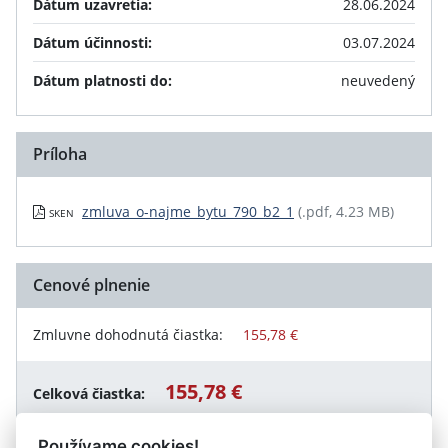
Dátum uzavretia:
28.06.2024
Dátum účinnosti:
03.07.2024
Dátum platnosti do:
neuvedený
Príloha
zmluva_o-najme_bytu_790_b2_1
(.pdf, 4.23 MB)
SKEN
Cenové plnenie
Zmluvne dohodnutá čiastka:
155,78 €
155,78 €
Celková čiastka:
Používame cookies!