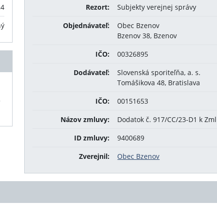
24
Rezort:
Subjekty verejnej správy
ný
Objednávateľ:
Obec Bzenov
Bzenov 38, Bzenov
IČO:
00326895
Dodávateľ:
Slovenská sporiteľňa, a. s.
Tomášikova 48, Bratislava
,
IČO:
00151653
Názov zmluvy:
Dodatok č. 917/CC/23-D1 k Zml
ID zmluvy:
9400689
Zverejnil:
Obec Bzenov