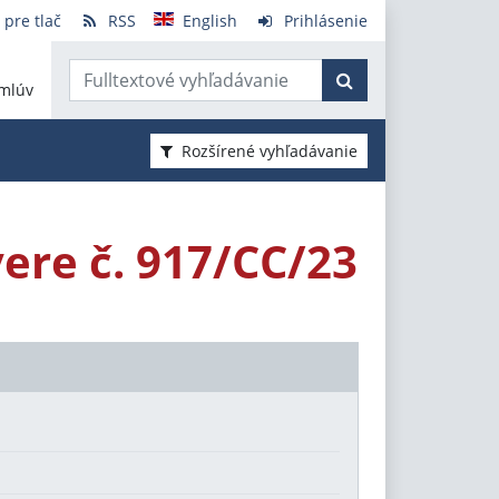
 pre tlač
RSS
English
Prihlásenie
mlúv
Rozšírené vyhľadávanie
ere č. 917/CC/23