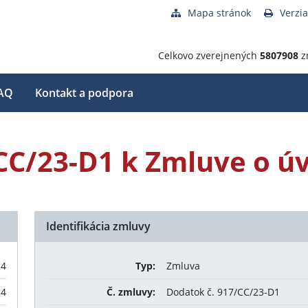
Mapa stránok
Verzia
Celkovo zverejnených
5807908
z
AQ
Kontakt a podpora
CC/23-D1 k Zmluve o úv
Identifikácia zmluvy
24
Typ:
Zmluva
24
Č. zmluvy:
Dodatok č. 917/CC/23-D1