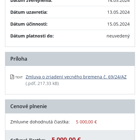
Dátum zverejnenia:
14.05.2024
Dátum uzavretia:
13.05.2024
Dátum účinnosti:
15.05.2024
Dátum platnosti do:
neuvedený
Príloha
Zmluva o zriadení vecného bremena č. 69/24/AZ
TEXT
(.pdf, 217.33 kB)
Cenové plnenie
Zmluvne dohodnutá čiastka:
5 000,00 €
5 000,00 €