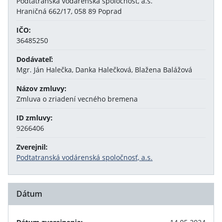
Podtatranská vodárenská spoločnosť, a.s.
Hraničná 662/17, 058 89 Poprad
IČO:
36485250
Dodávateľ:
Mgr. Ján Halečka, Danka Halečková, Blažena Balážová
Názov zmluvy:
Zmluva o zriadení vecného bremena
ID zmluvy:
9266406
Zverejnil:
Podtatranská vodárenská spoločnosť, a.s.
Dátum