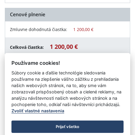
Cenové plnenie
Zmluvne dohodnutá čiastka:
1 200,00 €
1 200,00 €
Celková čiastka:
Používame cookies!
Súbory cookie a ďalšie technológie sledovania
Návrat späť
používame na zlepšenie vášho zážitku z prehliadania
našich webových stránok, na to, aby sme vám
zobrazovali prispôsobený obsah a cielené reklamy, na
analýzu návštevnosti našich webových stránok a na
Vystavil:
Mesto Sereď
pochopenie toho, odkiaľ naši návštevníci prichádzajú.
Zvoliť vlastné nastavenia
©
Úrad vlády SR
- Všetky práva vyhradené
Prijať všetko
Prehlásenie o prístupnosti
Zmluvy do 31.12.2010
Nastavenia cookies