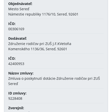
Objednávateľ:
Mesto Sereď
Námestie republiky 1176/10, Sereď, 92601
IČO:
00306169
Dodávateľ:
Združenie rodičov pri ZUŠ J.F.KVetoňa
Komenského 1136/36, Sereď, 92601
IČO:
42400953
Názov zmluvy:
Zmluva o poskytnutí dotácie-Združenie rodičov pri ZUŠ
Sereď
ID zmluvy:
9228408
Zverejnil: