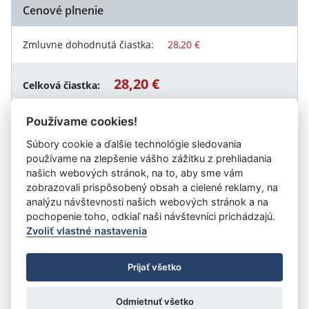
Cenové plnenie
Zmluvne dohodnutá čiastka:
28,20 €
28,20 €
Celková čiastka:
Používame cookies!
Súbory cookie a ďalšie technológie sledovania
Návrat späť
používame na zlepšenie vášho zážitku z prehliadania
našich webových stránok, na to, aby sme vám
zobrazovali prispôsobený obsah a cielené reklamy, na
analýzu návštevnosti našich webových stránok a na
Vystavil:
Univerzitná nemocnica Bratislava
pochopenie toho, odkiaľ naši návštevníci prichádzajú.
Zvoliť vlastné nastavenia
©
Úrad vlády SR
- Všetky práva vyhradené
Prijať všetko
Prehlásenie o prístupnosti
Zmluvy do 31.12.2010
Nastavenia cookies
Odmietnuť všetko