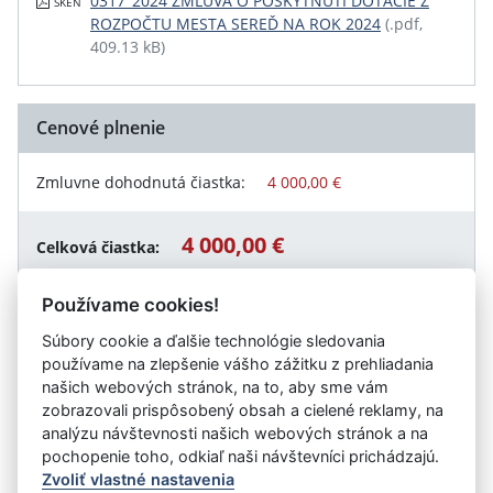
0317_2024 ZMLUVA O POSKYTNUTÍ DOTÁCIE Z
SKEN
ROZPOČTU MESTA SEREĎ NA ROK 2024
(.pdf,
409.13 kB)
Cenové plnenie
Zmluvne dohodnutá čiastka:
4 000,00 €
4 000,00 €
Celková čiastka:
Používame cookies!
Súbory cookie a ďalšie technológie sledovania
Návrat späť
používame na zlepšenie vášho zážitku z prehliadania
našich webových stránok, na to, aby sme vám
zobrazovali prispôsobený obsah a cielené reklamy, na
analýzu návštevnosti našich webových stránok a na
Vystavil:
Mesto Sereď
pochopenie toho, odkiaľ naši návštevníci prichádzajú.
Zvoliť vlastné nastavenia