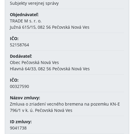
Subjekty verejnej správy
Objednávateľ:
TRADE M s. r. o.
Južná 615/15, 082 56 Pečovská Nová Ves
IČO:
52158764
Dodávateľ:
Obec Pečovská Nová Ves
Hlavná 64/33, 082 56 Pečovská Nová Ves
IČO:
00327590
Názov zmluvy:
Zmluva o zriadení vecného bremena na pozemku KN-E
796/1 v k. ú. Pečovská Nová Ves
ID zmluvy:
9041738