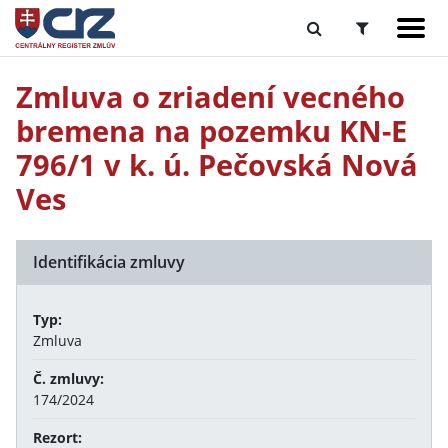
Zmluva o zriadení vecného
bremena na pozemku KN-E
796/1 v k. ú. Pečovská Nová
Ves
Identifikácia zmluvy
Typ:
Zmluva
Č. zmluvy:
174/2024
Rezort: