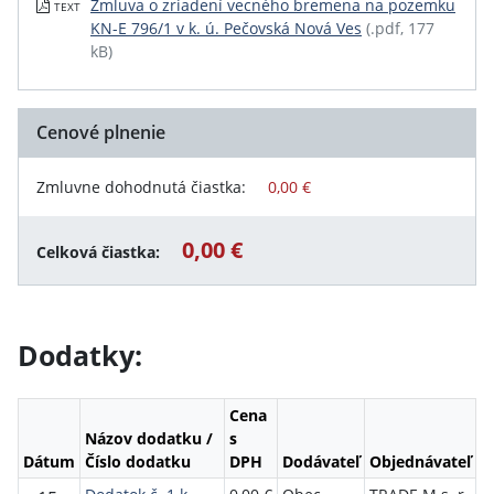
Zmluva o zriadení vecného bremena na pozemku
TEXT
KN-E 796/1 v k. ú. Pečovská Nová Ves
(.pdf, 177
kB)
Cenové plnenie
Zmluvne dohodnutá čiastka:
0,00 €
0,00 €
Celková čiastka:
Dodatky:
Cena
Názov dodatku /
s
Dátum
Číslo dodatku
DPH
Dodávateľ
Objednávateľ