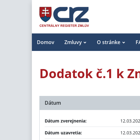
Domov
Zmluvy
O stránke
F
Dodatok č.1 k Z
Dátum
Dátum zverejnenia:
12.03.20
Dátum uzavretia:
12.03.20