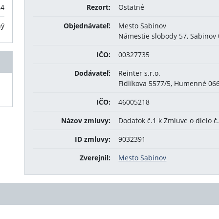
24
Rezort:
Ostatné
ný
Objednávateľ:
Mesto Sabinov
Námestie slobody 57, Sabinov
IČO:
00327735
Dodávateľ:
Reinter s.r.o.
Fidlíkova 5577/5, Humenné 06
IČO:
46005218
Názov zmluvy:
Dodatok č.1 k Zmluve o dielo č
ID zmluvy:
9032391
Zverejnil:
Mesto Sabinov