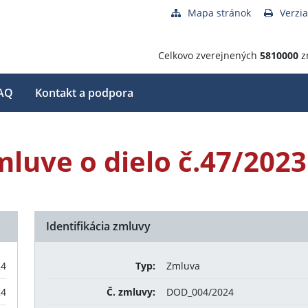
Mapa stránok
Verzia
Celkovo zverejnených
5810000
z
AQ
Kontakt a podpora
mluve o dielo č.47/2023
Identifikácia zmluvy
24
Typ:
Zmluva
24
Č. zmluvy:
DOD_004/2024