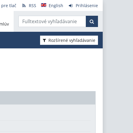
 pre tlač
RSS
English
Prihlásenie
mlúv
Rozšírené vyhľadávanie