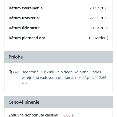
Dátum zverejnenia:
29.12.2023
Dátum uzavretia:
27.11.2023
Dátum účinnosti:
30.12.2023
Dátum platnosti do:
neuvedený
Príloha
Dodatok č. 1 k Zmluve o dodávke pitnej vody z
TEXT
verejného vodovodu do domácností
(.pdf, 112.65
kB)
Cenové plnenie
Zmluvne dohodnutá čiastka:
0,00 €