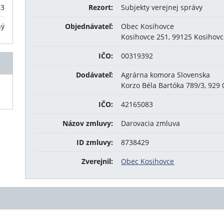
23
Rezort:
Subjekty verejnej správy
ný
Objednávateľ:
Obec Kosihovce
Kosihovce 251, 99125 Kosihov
IČO:
00319392
Dodávateľ:
Agrárna komora Slovenska
Korzo Béla Bartóka 789/3, 929
IČO:
42165083
Názov zmluvy:
Darovacia zmluva
ID zmluvy:
8738429
Zverejnil:
Obec Kosihovce