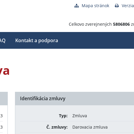
Mapa stránok
Verzia
Celkovo zverejnených
5806806
z
AQ
Kontakt a podpora
va
Identifikácia zmluvy
23
Typ:
Zmluva
23
Č. zmluvy:
Darovacia zmluva