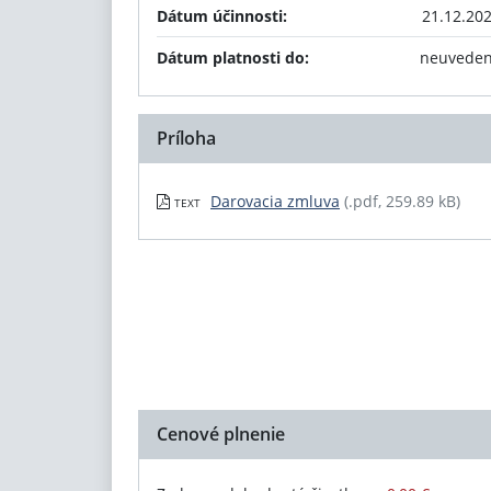
Dátum účinnosti:
21.12.20
Dátum platnosti do:
neuvede
Príloha
Darovacia zmluva
(.pdf, 259.89 kB)
TEXT
Cenové plnenie