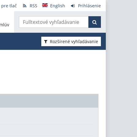
 pre tlač
RSS
English
Prihlásenie
mlúv
Rozšírené vyhľadávanie