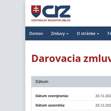
Domov
Zmluvy
O stránke
F
Darovacia zmlu
Dátum
Dátum zverejnenia:
20.12.20
Dátum uzavretia:
20.12.20