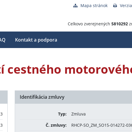
Mapa stránok
Verzia
Celkovo zverejnených
5810292
z
AQ
Kontakt a podpora
í cestného motorového
Identifikácia zmluvy
23
Typ:
Zmluva
23
Č. zmluvy:
RHCP-SO_ZM_SO15-014272-03