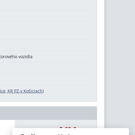
torového vozidla
ce, KR PZ v Košiciach)
5,60 €
Celková čiastka: