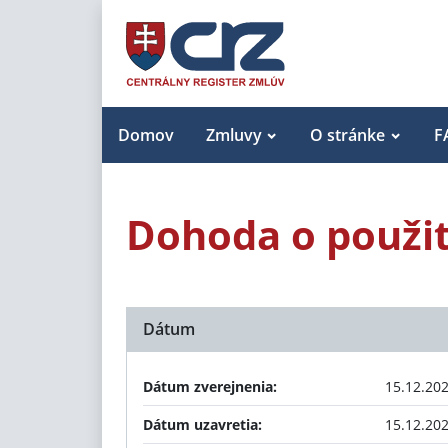
Domov
Zmluvy
O stránke
F
Dohoda o použit
Dátum
Dátum zverejnenia:
15.12.20
Dátum uzavretia:
15.12.20