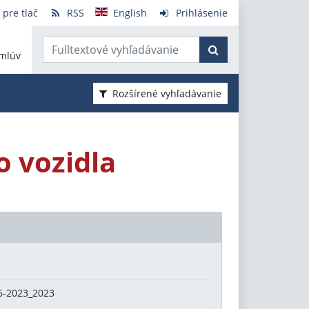
 pre tlač
RSS
English
Prihlásenie
mlúv
Rozšírené vyhľadávanie
 vozidla
6-2023_2023