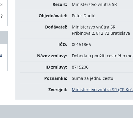
23
Rezort:
Ministerstvo vnútra SR
ný
Objednávateľ:
Peter Dudič
Dodávateľ:
Ministersvo vnútra SR
Pribinova 2, 812 72 Bratislava
IČO:
00151866
o
Názov zmluvy:
Dohoda o použití cestného mo
ID zmluvy:
8715206
Poznámka:
Suma za jednu cestu.
Zverejnil:
Ministerstvo vnútra SR (CP Koši