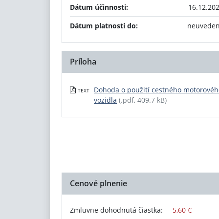
Dátum účinnosti:
16.12.20
Dátum platnosti do:
neuvede
Príloha
Dohoda o použití cestného motorovéh
TEXT
vozidla
(.pdf, 409.7 kB)
Cenové plnenie
Zmluvne dohodnutá čiastka:
5,60 €