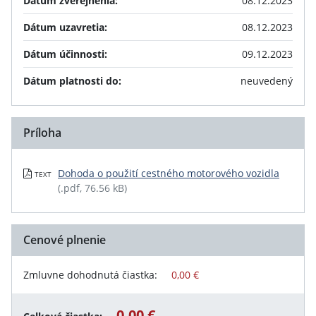
Dátum zverejnenia:
08.12.2023
Dátum uzavretia:
08.12.2023
Dátum účinnosti:
09.12.2023
Dátum platnosti do:
neuvedený
Príloha
Dohoda o použití cestného motorového vozidla
TEXT
(.pdf, 76.56 kB)
Cenové plnenie
Zmluvne dohodnutá čiastka:
0,00 €
0,00 €