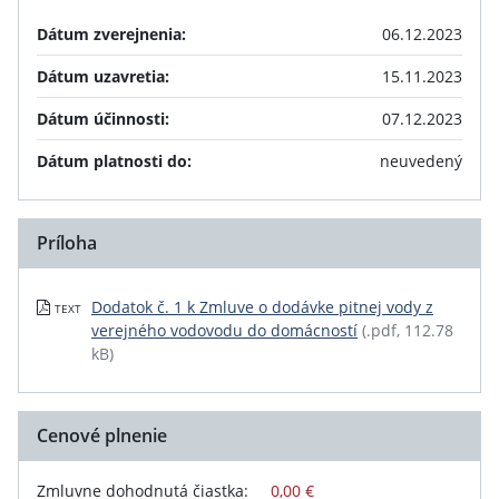
Dátum zverejnenia:
06.12.2023
Dátum uzavretia:
15.11.2023
Dátum účinnosti:
07.12.2023
Dátum platnosti do:
neuvedený
Príloha
Dodatok č. 1 k Zmluve o dodávke pitnej vody z
TEXT
verejného vodovodu do domácností
(.pdf, 112.78
kB)
Cenové plnenie
Zmluvne dohodnutá čiastka:
0,00 €