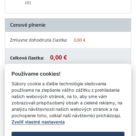
kB)
Cenové plnenie
Zmluvne dohodnutá čiastka:
0,00 €
0,00 €
Celková čiastka:
Používame cookies!
Súbory cookie a ďalšie technológie sledovania
Návrat späť
používame na zlepšenie vášho zážitku z prehliadania
našich webových stránok, na to, aby sme vám
zobrazovali prispôsobený obsah a cielené reklamy, na
analýzu návštevnosti našich webových stránok a na
Vystavil:
Stredná odborná škola obchodu a služieb
pochopenie toho, odkiaľ naši návštevníci prichádzajú.
Zvoliť vlastné nastavenia
©
Úrad vlády SR
- Všetky práva vyhradené