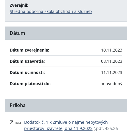
Zverejnil:
Stredná odborná škola obchodu a služieb
Dátum
Dátum zverejnenia:
10.11.2023
Dátum uzavretia:
08.11.2023
Dátum účinnosti:
11.11.2023
Dátum platnosti do:
neuvedený
Príloha
Dodatok č. 1 k Zmluve o nájme nebytových
TEXT
priestorov uzavretej dňa 11.9.2023
(.pdf, 435.26