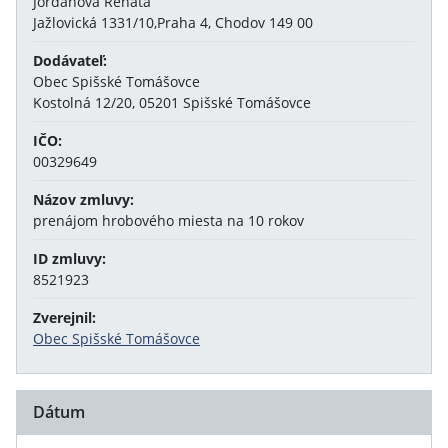
Jordánová Renáta
Jažlovická 1331/10,Praha 4, Chodov 149 00
Dodávateľ:
Obec Spišské Tomášovce
Kostolná 12/20, 05201 Spišské Tomášovce
IČO:
00329649
Názov zmluvy:
prenájom hrobového miesta na 10 rokov
ID zmluvy:
8521923
Zverejnil:
Obec Spišské Tomášovce
Dátum