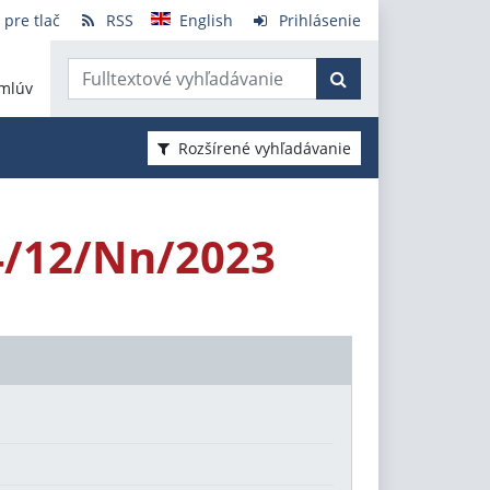
 pre tlač
RSS
English
Prihlásenie
mlúv
Rozšírené vyhľadávanie
4/12/Nn/2023