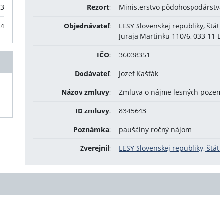
23
Rezort:
Ministerstvo pôdohospodárstva
24
Objednávateľ:
LESY Slovenskej republiky, štá
Juraja Martinku 110/6, 033 11 
IČO:
36038351
Dodávateľ:
Jozef Kašťák
Názov zmluvy:
Zmluva o nájme lesných poze
ID zmluvy:
8345643
Poznámka:
paušálny ročný nájom
Zverejnil:
LESY Slovenskej republiky, štá