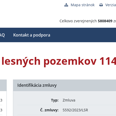
Mapa stránok
Verzia
Celkovo zverejnených
5808409
z
AQ
Kontakt a podpora
 lesných pozemkov 11
Identifikácia zmluvy
23
Typ:
Zmluva
23
Č. zmluvy:
5592/2023/LSR