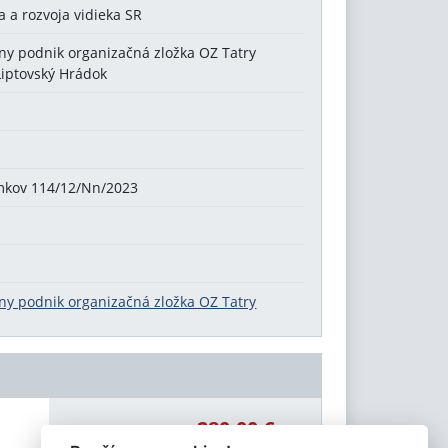
 a rozvoja vidieka SR
tny podnik organizačná zložka OZ Tatry
Liptovský Hrádok
mkov 114/12/Nn/2023
tny podnik organizačná zložka OZ Tatry
280,00 €
Celková čiastka: