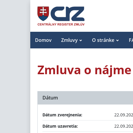
Domov
Zmluvy
O stránke
F
Zmluva o nájme
Dátum
Dátum zverejnenia:
22.09.20
Dátum uzavretia:
22.09.20