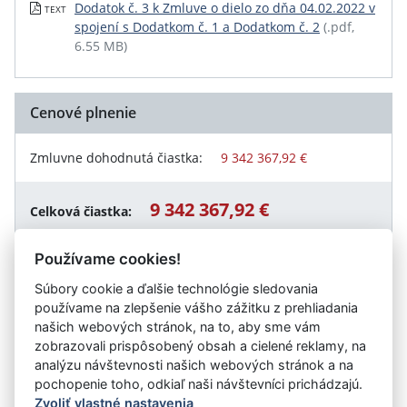
Dodatok č. 3 k Zmluve o dielo zo dňa 04.02.2022 v
TEXT
spojení s Dodatkom č. 1 a Dodatkom č. 2
(.pdf,
6.55 MB)
Cenové plnenie
Zmluvne dohodnutá čiastka:
9 342 367,92 €
9 342 367,92 €
Celková čiastka:
Používame cookies!
Súbory cookie a ďalšie technológie sledovania
Návrat späť
používame na zlepšenie vášho zážitku z prehliadania
našich webových stránok, na to, aby sme vám
zobrazovali prispôsobený obsah a cielené reklamy, na
analýzu návštevnosti našich webových stránok a na
Vystavil:
Obec Drahovce
pochopenie toho, odkiaľ naši návštevníci prichádzajú.
Zvoliť vlastné nastavenia