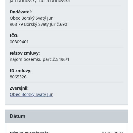
Ján Drinovský, Lucia Drinovská
Dodávateľ:
Obec Borský Svätý Jur
908 79 Borský Svätý Jur č.690
IČO:
00309401
Názov zmluvy:
nájom pozemku parc.č.5496/1
ID zmluvy:
8065326
Zverejnil:
Obec Borský Svätý Jur
Dátum