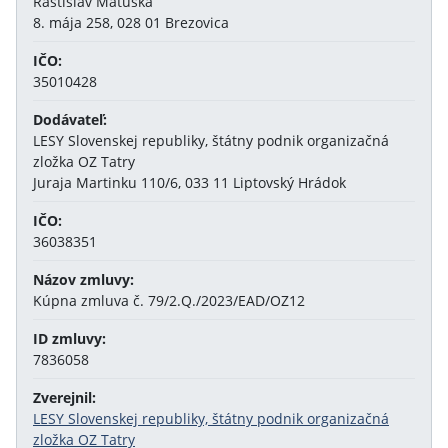
Rastislav Matuška
8. mája 258, 028 01 Brezovica
IČO:
35010428
Dodávateľ:
LESY Slovenskej republiky, štátny podnik organizačná
zložka OZ Tatry
Juraja Martinku 110/6, 033 11 Liptovský Hrádok
IČO:
36038351
Názov zmluvy:
Kúpna zmluva č. 79/2.Q./2023/EAD/OZ12
ID zmluvy:
7836058
Zverejnil:
LESY Slovenskej republiky, štátny podnik organizačná
zložka OZ Tatry