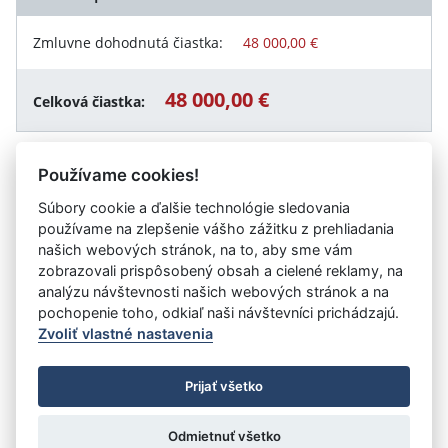
Zmluvne dohodnutá čiastka:
48 000,00 €
48 000,00 €
Celková čiastka:
Používame cookies!
Návrat späť
Súbory cookie a ďalšie technológie sledovania
používame na zlepšenie vášho zážitku z prehliadania
našich webových stránok, na to, aby sme vám
zobrazovali prispôsobený obsah a cielené reklamy, na
Vystavil:
LESY Slovenskej republiky, štátny podnik
analýzu návštevnosti našich webových stránok a na
organizačná zložka OZ Tatry
pochopenie toho, odkiaľ naši návštevníci prichádzajú.
Zvoliť vlastné nastavenia
©
Úrad vlády SR
- Všetky práva vyhradené
Prijať všetko
Prehlásenie o prístupnosti
Zmluvy do 31.12.2010
Nastavenia cookies
Odmietnuť všetko
Tvorba stránok
: Aglo Solutions