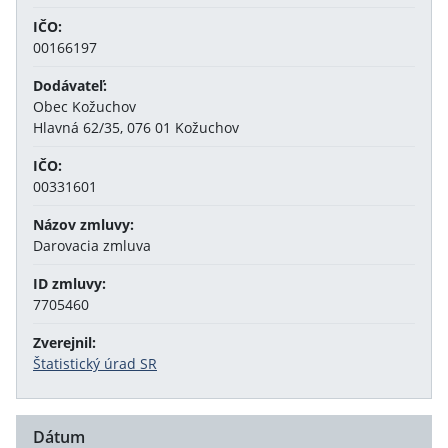
IČO:
00166197
Dodávateľ:
Obec Kožuchov
Hlavná 62/35, 076 01 Kožuchov
IČO:
00331601
Názov zmluvy:
Darovacia zmluva
ID zmluvy:
7705460
Zverejnil:
Štatistický úrad SR
Dátum