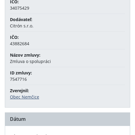
IČO:
34075429
Dodávateľ:
Citrón s.r.o.
IČO:
43882684
Názov zmluvy:
Zmluva o spolupráci
ID zmluvy:
7547716
Zverejnil:
Obec Nemčice
Dátum