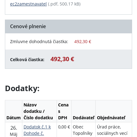
ec2zamestnavatel
(.pdf, 500.17 kB)
Cenové plnenie
Zmluvne dohodnutá čiastka:
492,30 €
492,30 €
Celková čiastka:
Dodatky:
Názov
Cena
dodatku /
s
Dátum
Číslo dodatku
DPH
Dodávateľ
Objednávateľ
Dodatok č.1 k
0,00 €
Obec
Úrad práce,
26.
Dohode č.
Topoľníky
sociálnych vecí
Máj