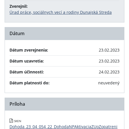
Zverejnil:
Úrad práce, sociálnych vecí a rodiny Dunajská Streda
Dátum
Dátum zverejnenia:
23.02.2023
Dátum uzavretia:
23.02.2023
Dátum účinnosti:
24.02.2023
Dátum platnosti do:
neuvedený
Príloha
SKEN
Dohoda_23_04_054_22_DohodaNPAktivaciaZUoZopatreni