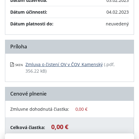
Dátum uzavretia:
03.02.2023
Dátum účinnosti:
04.02.2023
Dátum platnosti do:
neuvedený
Príloha
Zmluva o čistení OV v ČOV_Kamenský
(.pdf,
SKEN
356.22 kB)
Cenové plnenie
Zmluvne dohodnutá čiastka:
0,00 €
0,00 €
Celková čiastka: