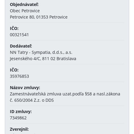
Objednávateľ:
Obec Petrovice
Petrovice 80, 01353 Petrovice
IČO:
00321541
Dodávateľ:
NN Tatry - Sympatia, d.d.s., a.s.
Jesenského 4/C, 811 02 Bratislava
IČO:
35976853
Názov zmluvy:
Zamestnávateľská zmluva uzat.podľa §58 a nasl.zákona
č. 650/2004 Z.z. o DDS
ID zmluvy:
7349862
Zverejnil: