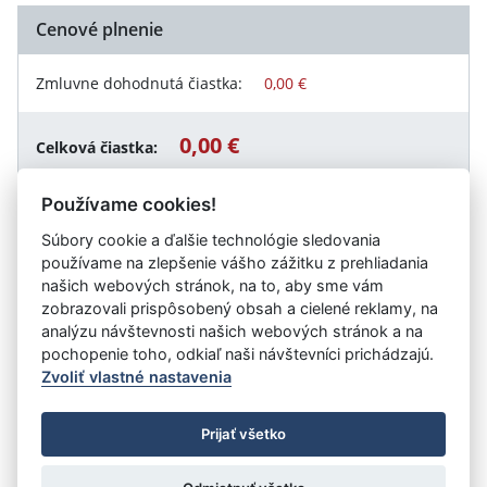
Cenové plnenie
Zmluvne dohodnutá čiastka:
0,00 €
0,00 €
Celková čiastka:
Používame cookies!
Súbory cookie a ďalšie technológie sledovania
Návrat späť
používame na zlepšenie vášho zážitku z prehliadania
našich webových stránok, na to, aby sme vám
zobrazovali prispôsobený obsah a cielené reklamy, na
analýzu návštevnosti našich webových stránok a na
Vystavil:
Obec Petrovice
pochopenie toho, odkiaľ naši návštevníci prichádzajú.
Zvoliť vlastné nastavenia
©
Úrad vlády SR
- Všetky práva vyhradené
Prijať všetko
Prehlásenie o prístupnosti
Zmluvy do 31.12.2010
Nastavenia cookies