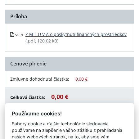
Príloha
Z M L U V A o poskytnutí finančných prostriedkov
SKEN
(.pdf, 120.02 kB)
Cenové plnenie
Zmluvne dohodnutá čiastka:
0,00 €
0,00 €
Celková čiastka:
Používame cookies!
Súbory cookie a ďalšie technológie sledovania
Návrat späť
používame na zlepšenie vášho zážitku z prehliadania
našich webových stránok, na to, aby sme vám