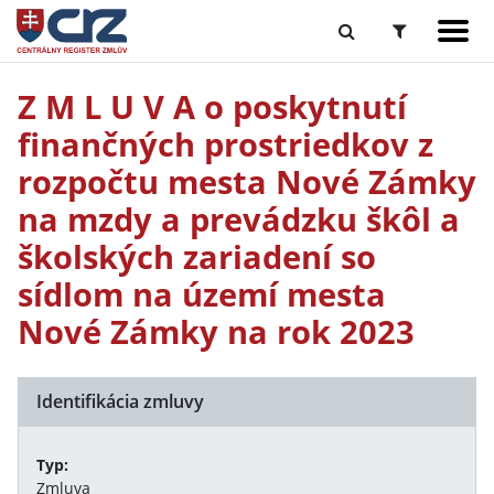
Z M L U V A o poskytnutí
finančných prostriedkov z
rozpočtu mesta Nové Zámky
na mzdy a prevádzku škôl a
školských zariadení so
sídlom na území mesta
Nové Zámky na rok 2023
Identifikácia zmluvy
Typ:
Zmluva